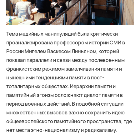
Тема медийных манипуляций была критически
проанализирована профессором истории СМИ в
России Мигелем Васкесом Линьяном, который
показал параллели и связи между послевоенным
франкистским режимом замалчивания памяти и
нынешними тенденциями памяти в пост-
тоталитарных обществах. Иерархии памяти и
памятийный эгоизм осложняют диалог памяти в
период военных действий. В подобной ситуации
множественных вызовов важно сохранить идею
общеевропейского памятийного пространства, где
нет места этно-национализму и радикализму.