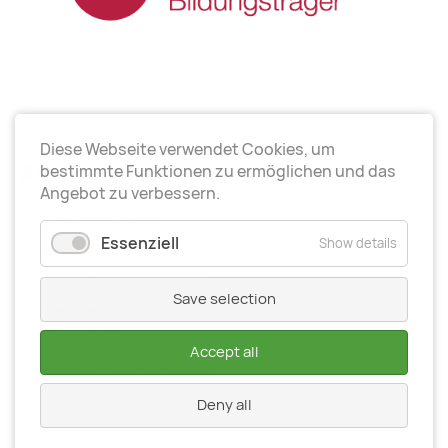
Diese Webseite verwendet Cookies, um
Arbeitsrichtungen
bestimmte Funktionen zu ermöglichen und das
Angebot zu verbessern.
Politische Bildung
Essenziell
Show details
Elternarbeit
Kinder- und Jugendarbeit
Save selection
Seniorenarbeit
Gesundheit
Accept all
Organisationsentwiсklung
Deny all
2026 © BVRE
Impressum
|
Datenschutz