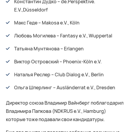
Константин Дудко – de.Perspektive.
E.V.,Düsseldorf
Макс Геде – Makosa e.V., Köln
Любовь Могилева – Fantasy e.V., Wuppertal
Татьяна Мунтянова – Erlangen
Виктор Островский – Phoenix-Köln e.V.
Наталья Реслер – Club Dialog e.V., Berlin
Ольга Шперлинг – Ausländerrat e.V., Dresden
Директор союза Владимир Вайнберг поблагодарил
Владимира Папкова (NDKRUS e.V., Hamburg)
которые тоже подавали свои кандидатуры.