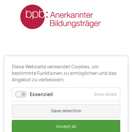
Diese Webseite verwendet Cookies, um
Arbeitsrichtungen
bestimmte Funktionen zu ermöglichen und das
Angebot zu verbessern.
Politische Bildung
Essenziell
Show details
Elternarbeit
Kinder- und Jugendarbeit
Save selection
Seniorenarbeit
Gesundheit
Accept all
Organisationsentwiсklung