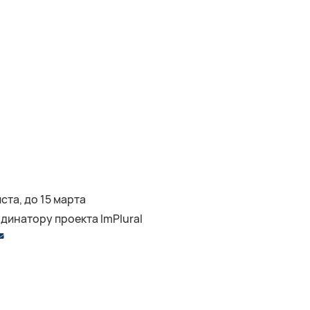
ста, до 15 марта
инатору проекта ImPlural