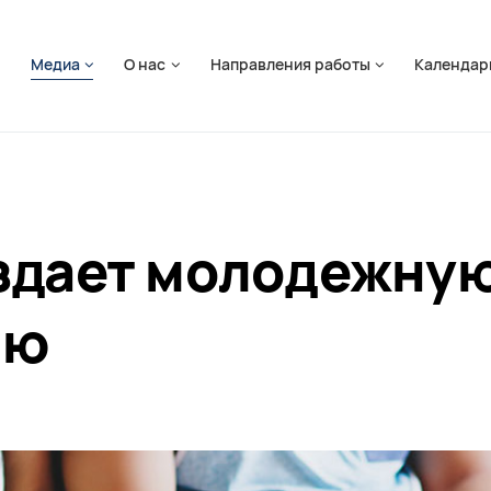
ть навигацию
я
Медиа
О нас
Направления работы
Календар
здает молодежну
ию