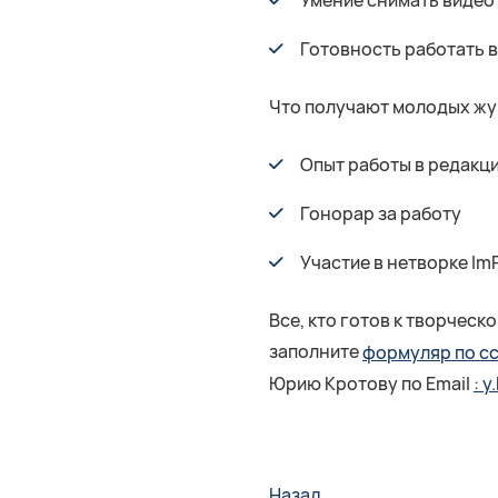
Умение снимать видео
Готовность работать 
Что получают молодых ж
Опыт работы в редакц
Гонорар за работу
Участие в нетворке ImP
Все, кто готов к творческ
заполните
формуляр по сс
Юрию Кротову по Email
: 
Назад