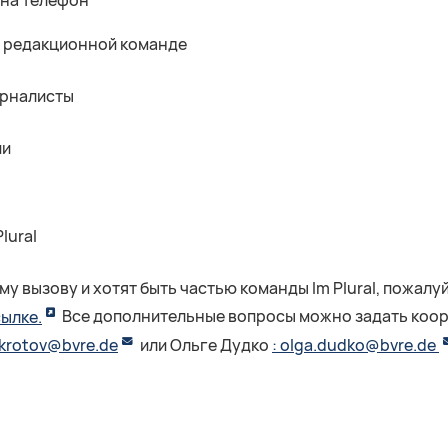
 на телефон
в редакционной команде
урналисты
ии
lural
ому вызову и хотят быть частью команды Im Plural, пожалуй
ылке.
Все дополнительные вопросы можно задать коорд
y.krotov@bvre.de
или Ольге Дудко
: olga.dudko@bvre.de