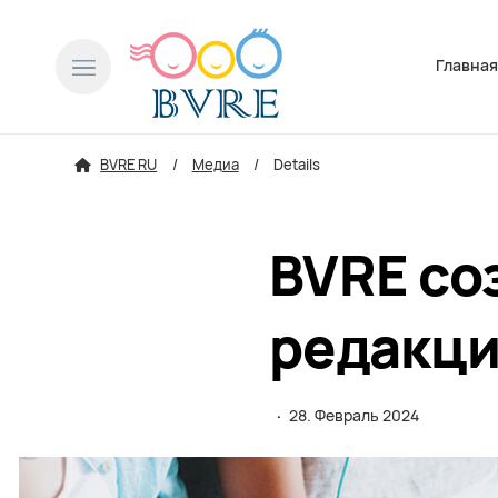
Пропусти
Главна
BVRE RU
Медиа
Details
BVRE со
редакц
·
28. Февраль 2024