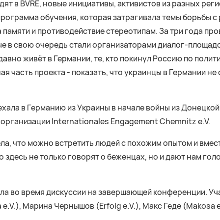
дят в BVRE, новые инициативы, активистов из разных рег
рограмма обучения, которая затрагивала темы борьбы с
 памяти и противодействие стереотипам. За три года про
е в свою очередь стали организаторами диалог-площадо
давно живёт в Германии, те, кто покинул Россию по поли
я часть проекта - показать, что украинцы в Германии не 
хала в Германию из Украины в начале войны из Донецкой
организации Internationales Engagement Chemnitz e.V.
дела, что можно встретить людей с похожим опытом и вмес
о здесь не только говорят о беженцах, но и дают нам го
ла во время дискуссии на завершающей конференции. Уча
e.V.), Марина Чернышов (Erfolg e.V.), Макс Геде (Makosa e.