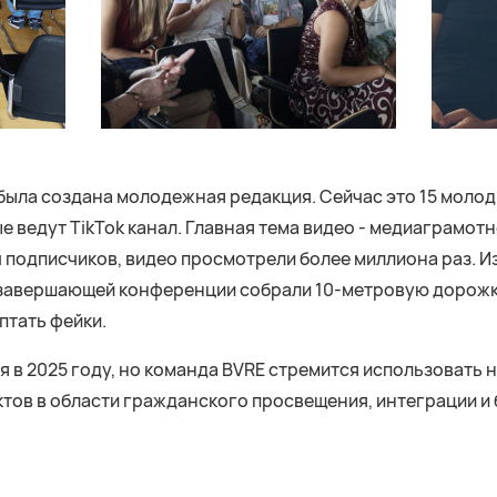
l была создана молодежная редакция. Сейчас это 15 моло
ые ведут TikTok канал. Главная тема видео - медиаграмотн
ч подписчиков, видео просмотрели более миллиона раз. И
 завершающей конференции собрали 10-метровую дорожк
птать фейки.
ся в 2025 году, но команда BVRE стремится использовать
тов в области гражданского просвещения, интеграции и