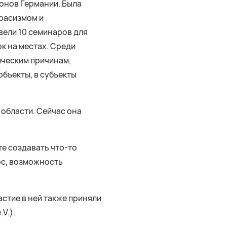
ионов Германии. Была
 расизмом и
вели 10 семинаров для
к на местах. Среди
тическим причинам,
объекты, в субъекты
 области. Сейчас она
те создавать что-то
лос, возможность
стие в ней также приняли
V.).