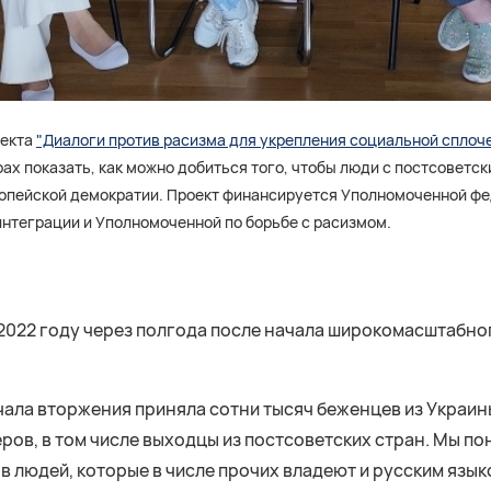
оекта
"Диалоги против расизма для укрепления социальной сплочен
ах показать, как можно добиться того, чтобы люди с постсоветс
ропейской демократии. Проект финансируется Уполномоченной ф
интеграции и Уполномоченной по борьбе с расизмом.
в 2022 году через полгода после начала широкомасштабно
чала вторжения приняла сотни тысяч беженцев из Украи
ров, в том числе выходцы из постсоветских стран. Мы по
в людей, которые в числе прочих владеют и русским язык