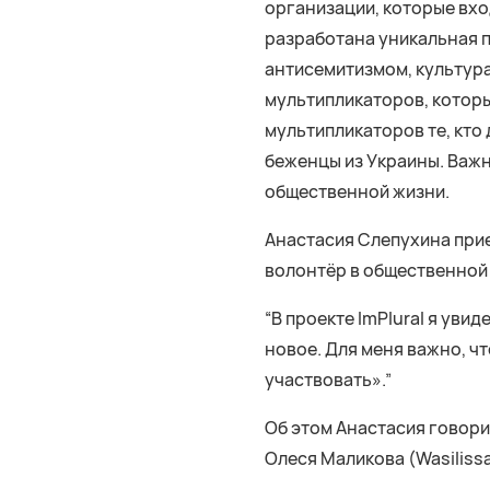
организации, которые вхо
разработана уникальная п
антисемитизмом, культура
мультипликаторов, которы
мультипликаторов те, кто 
беженцы из Украины. Важна
общественной жизни.
Анастасия Слепухина прие
волонтёр в общественной 
“В проекте ImPlural я уви
новое. Для меня важно, чт
участвовать».”
Об этом Анастасия говори
Олеся Маликова (Wasilissa 