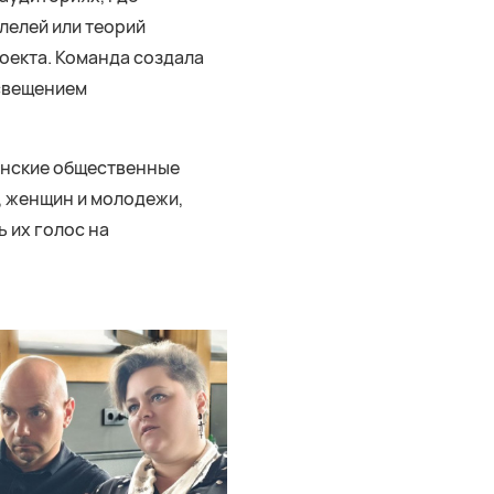
лелей или теорий
оекта. Команда создала
освещением
аинские общественные
, женщин и молодежи,
 их голос на