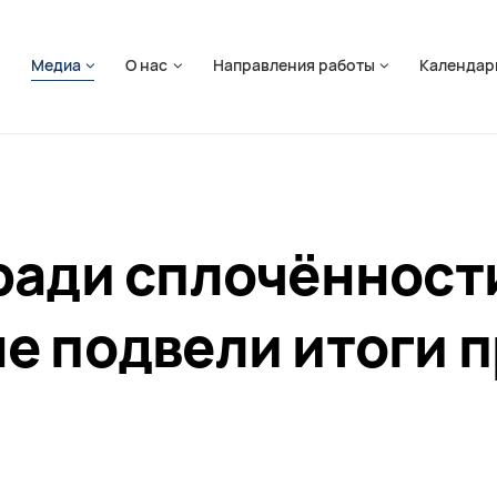
ть навигацию
я
Медиа
О нас
Направления работы
Календар
ради сплочённости
е подвели итоги 