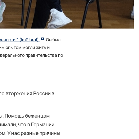
ности " (ImPlural).
Он был
ким опытом могли жить и
едерального правительства по
го вторжения России в
ны. Помощь беженцам
нимали, что в Германии
ом. У нас разные причины