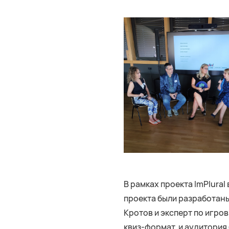
В рамках проекта ImPlura
проекта были разработан
Кротов и эксперт по игро
квиз-формат, и аудитория