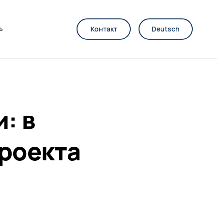
ь
Контакт
Deutsch
: в
проекта