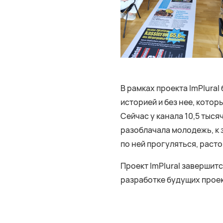
В рамках проекта ImPlura
историей и без нее, котор
Сейчас у канала 10,5 тыся
разоблачала молодежь, к
по ней прогуляться, расто
Проект ImPlural завершит
разработке будущих проек