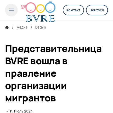
Контакт
Deutsch
Медиа
Details
Представительница
BVRE вошла в
правление
организации
мигрантов
·
11. Июль 2024