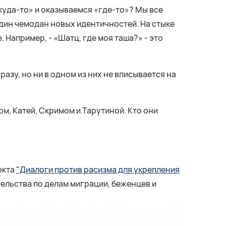
ткуда-то» и оказываемся «где-то»? Мы все
один чемодан новых идентичностей. На стыке
 Например, - «Шатц, где моя таша?» - это
азу, но ни в одном из них не вписывается на
ом, Катей, Скримом и Тарутиной. Кто они
екта
"Диалоги против расизма для укрепления
ельства по делам миграции, беженцев и