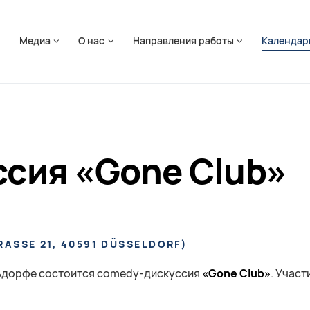
ть навигацию
я
Медиа
О нас
Направления работы
Календар
сия «Gone Club»
ASSE 21, 40591 DÜSSELDORF
)
ельдорфе состоится comedy-дискуссия
«Gone Club»
. Учас