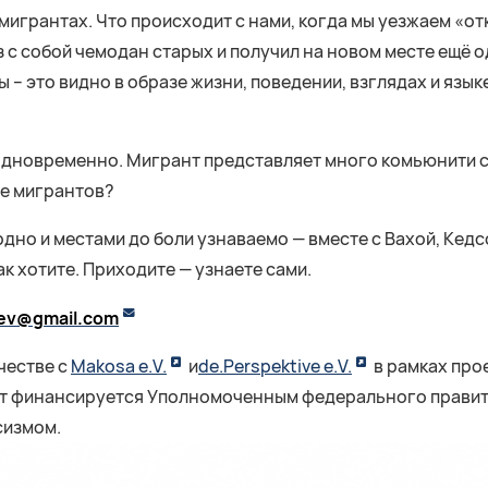
 мигрантах. Что происходит с нами, когда мы уезжаем «о
з с собой чемодан старых и получил на новом месте ещё 
 это видно в образе жизни, поведении, взглядах и языке.
 одновременно. Мигрант представляет много комьюнити ср
же мигрантов?
рдно и местами до боли узнаваемо — вместе с Вахой, Кедс
ак хотите. Приходите — узнаете сами.
ev
@
gmail
.
com
честве c
Makosa e.V.
и
de.Perspektive e.V.
в рамках про
ект финансируется Уполномоченным федерального правит
сизмом.