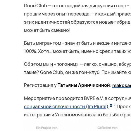
Gone Club — это комедийная дискуссия о нас –
прошли через опыт переезда — и каждый привё
этих идентичностей образуются новые гибриды –
может быть смешно!
Быть мигрантом - значит быть и везде и нигде
100%. Хотя… может быть, именно среди таких 
Об этом мы и «погоним» — легко, смешно, абсу
такие? Gone Club, он же гон-клуб. Понимайте к
Регистрация у
Татьяны Аринчихиной
:
makosa
Мероприятие проводится BVRE e.V. в сотрудни
социальной сплоченности (Im Plural)
". Про
интеграции и Уполномоченным по борьбе с ра