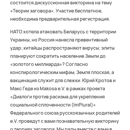
состоится дискуссионная викторина на тему
«Теории заговора». Участие бесплатное,
необходима предварительная регистрация.
НАТО хотела атаковать Беларусь с территории
Украины, но Россия нанесла превентивный
удар; китайцы распространяют вирусы; элиты
планируют сократить население Земли до
«золотого миллиарда»? Согласно
конспирологическим мифам, Земля плоская, а
вакцинация служит для слежки. Юрий Кротов и
Макс Геде из Makosa e.V. в рамках проекта
«Диалоги против расизма для укрепления
социальной сплоченности (ImPlural)»
Федерального союза русскоязычных родителей
e.V. проведут с вами познавательную викторину
о теориях заговора. Мы рады вместе с вами в