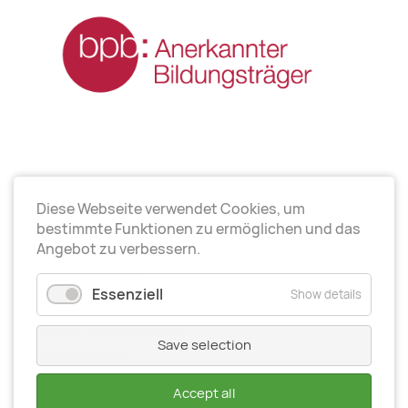
Diese Webseite verwendet Cookies, um
Arbeitsrichtungen
bestimmte Funktionen zu ermöglichen und das
Angebot zu verbessern.
Politische Bildung
Essenziell
Show details
Elternarbeit
Kinder- und Jugendarbeit
Save selection
Seniorenarbeit
Gesundheit
Accept all