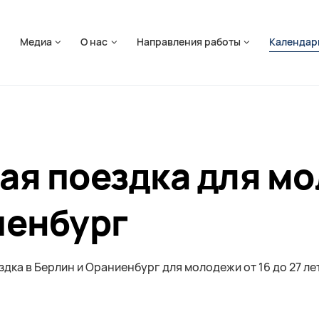
ть навигацию
я
Медиа
О нас
Направления работы
Календар
ая поездка для мо
иенбург
здка в Берлин и Ораниенбург для молодежи от 16 до 27 ле