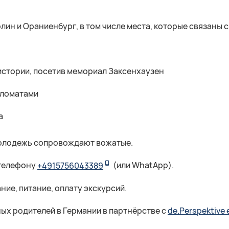
лин и Ораниенбург, в том числе места, которые связаны 
истории, посетив мемориал Заксенхаузен
пломатами
а
молодежь сопровождают вожатые.
 телефону
+4915756043389
(или WhatApp).
ие, питание, оплату экскурсий.
х родителей в Германии в партнёрстве с
de.Perspektive e