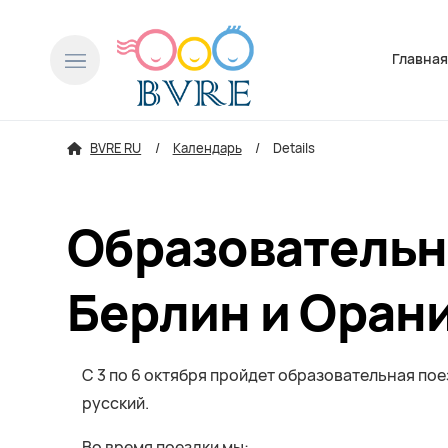
Пропусти
Главна
BVRE RU
Календарь
Details
Образовательн
Берлин и Оран
С 3 по 6 октября пройдет образовательная пое
русский.
Во время поездки мы: