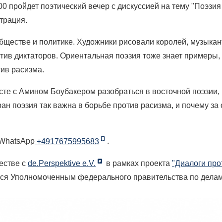
00 пройдет поэтический вечер с дискуссией на тему "Поэзи
трация.
обществе и политике. Художники рисовали королей, музыка
тив диктаторов. Ориентальная поэзия тоже знает примеры, 
ив расизма.
те с Амином Боубакером разобраться в восточной поэзии,
ран поэзия так важна в борьбе против расизма, и почему за 
WhatsApp
+4917675995683
.
естве с
de.Perspektive e.V.
в рамках проекта
"Диалоги про
тся Уполномоченным федерального правительства по делам