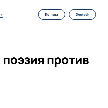
рь
Контакт
Deutsch
 поэзия против