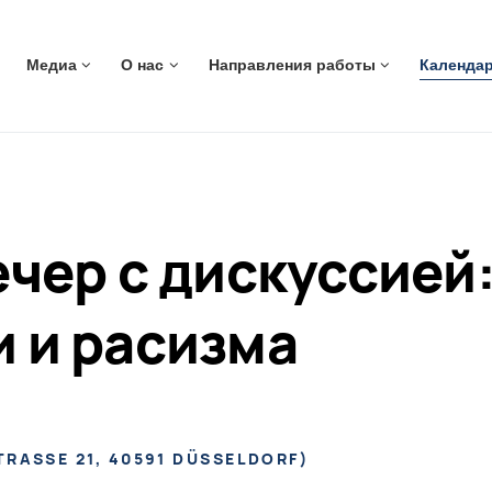
ь навигацию
Медиа
О нас
Направления работы
Календа
чер с дискуссией:
 и расизма
RASSE 21, 40591 DÜSSELDORF
)