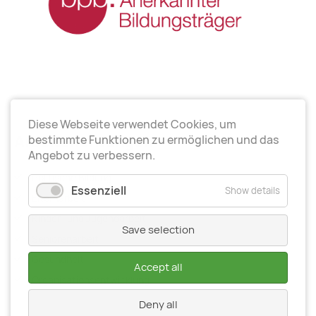
Diese Webseite verwendet Cookies, um
Arbeitsrichtungen
bestimmte Funktionen zu ermöglichen und das
Angebot zu verbessern.
Politische Bildung
Essenziell
Show details
Elternarbeit
Kinder- und Jugendarbeit
Save selection
Seniorenarbeit
Gesundheit
Accept all
Organisationsentwiсklung
Deny all