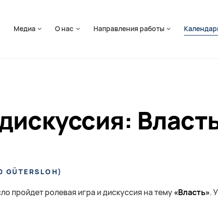
ть навигацию
я
Медиа
О нас
Направления работы
Календар
 дискуссия: Власт
0 GÜTERSLOH
)
рсло пройдет ролевая игра и дискуссия на тему
«Власть»
. 