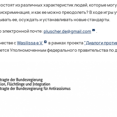
 состоят из различных характеристик людей, которые мог
дискриминация, и как ее можно преодолеть? В ходе игры 
ывать ее, осуждать и устанавливать новые стандарты.
о электронной почте:
pluscher.de@gmail.com
.
честве с
Wasilissa e.V.
в рамках проекта
"Диалоги проти
уется Уполномоченным федерального правительства по д