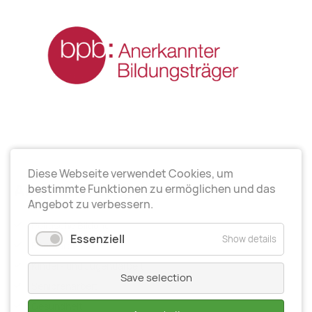
Diese Webseite verwendet Cookies, um
Arbeitsrichtungen
bestimmte Funktionen zu ermöglichen und das
Angebot zu verbessern.
Politische Bildung
Essenziell
Show details
Elternarbeit
Kinder- und Jugendarbeit
Save selection
Seniorenarbeit
Gesundheit