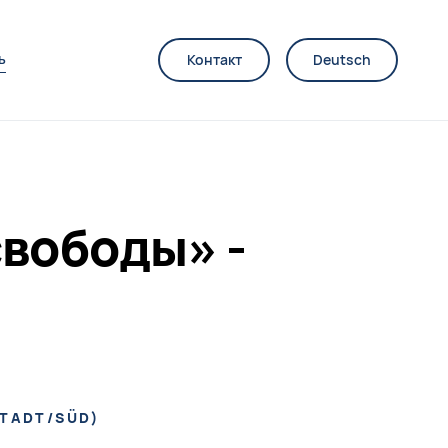
ь
Контакт
Deutsch
свободы» -
STADT/SÜD
)