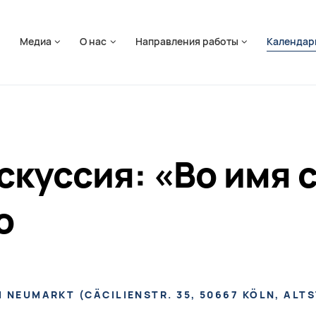
ть навигацию
я
Медиа
О нас
Направления работы
Календар
скуссия: «Во имя 
о
M NEUMARKT
(
CÄCILIENSTR. 35, 50667 KÖLN, ALT