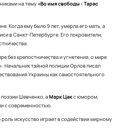
жниками на тему
«Во имя свободы - Тарас
. Когда ему было 9 лет, умерла его мать, а
писи в Санкт-Петербурге. Его покровители,
стничества.
е без крепостничества и угнетения, о мире
и». Начальник тайной полиции Орлов писал
ществования Украины как самостоятельного
 поэзии Шевченко, а
Марк Цак
с юмором,
ли с современностью.
ю роль искусство играет в содействии мирному