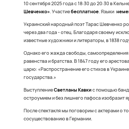
10 сентября 2025 года с 18:30 до 20:30 в Кел
Шевченко»
. Участие
бесплатное
. Языки:
неме
Украинский народный поэт Тарас Шевченко роди
через два года - отец. Благодаря своему искл
известные художники и литераторы, в 1838 го
Однако его жажда свободы, самоопределения и
равенства и братства. В 1847 году его аресто
царю: «Распространение его стихов в Украин
государства.»
Выступление
Светланы Кавки
с помощью банду
остроумием и без лишнего пафоса изобразит 
После спектакля мы поговорим с актерами о то
сосуществованию в Германии.