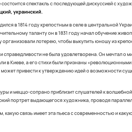
ьне состоится спектакль с последующей дискуссией с худо
цкий, украинский.
лся в 1814 году крепостным в селе в центральной Украине
ючительному таланту он в 1831 году начал обучение живо
ду организовали лотерею, чтобы выкупить юношу из крепо
 справедливости не была удовлетворена. Он мечтал о мир
вали в Киеве, а его стихи были признаны «революционным
е может привести к утверждению идей о возможности су
ры и меццо-сопрано приблизит слушателей к волшебной
яркий портрет выдающегося художника, проводя паралле
м, какую связь имеет эта пьеса с современностью и каку