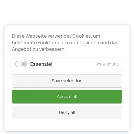
Diese Webseite verwendet Cookies, um
Arbeitsrichtungen
bestimmte Funktionen zu ermöglichen und das
Angebot zu verbessern.
Politische Bildung
Essenziell
Show details
Elternarbeit
Kinder- und Jugendarbeit
Save selection
Seniorenarbeit
Gesundheit
Accept all
Organisationsentwiсklung
Deny all
2026 © BVRE
Impressum
|
Datenschutz