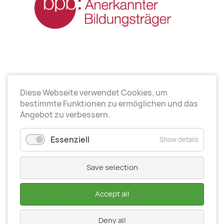
Diese Webseite verwendet Cookies, um
Arbeitsrichtungen
bestimmte Funktionen zu ermöglichen und das
Angebot zu verbessern.
Politische Bildung
Essenziell
Show details
Elternarbeit
Kinder- und Jugendarbeit
Save selection
Seniorenarbeit
Gesundheit
Accept all
Organisationsentwiсklung
Deny all