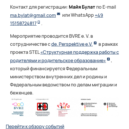
Контакт для регистрации:
Майя Булат
по E-mail
ma.bylat@gmail.com
или WhatsApp
+49
15158724817
.
Мероприятие проводится BVRE e. V. в
сотрудничестве с
de. Perspektive e.V.
в рамках
проекта STEL
«Структурная поддержка работы с
родителями и родительское образование»
,
который финансируется Федеральным
министерством внутренних дел и родины и
Федеральным ведомством по делам миграции и
беженцев.
Перейти к обзору событий