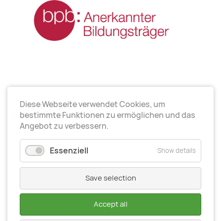
Diese Webseite verwendet Cookies, um
Arbeitsrichtungen
bestimmte Funktionen zu ermöglichen und das
Angebot zu verbessern.
Politische Bildung
Essenziell
Show details
Elternarbeit
Kinder- und Jugendarbeit
Save selection
Seniorenarbeit
Gesundheit
Accept all
Organisationsentwiсklung