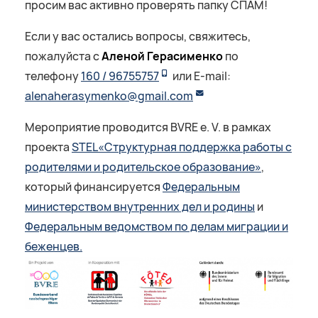
просим вас активно проверять папку СПАМ!
Если у вас остались вопросы, свяжитесь,
пожалуйста с
Аленой Герасименко
по
телефону
160 / 96755757
или E-mail:
alenaherasymenko@gmail.com
Мероприятие проводится BVRE e. V. в рамках
проекта
STEL«Структурная поддержка работы с
родителями и родительское образование»
,
который финансируется
Федеральным
министерством внутренних дел и родины
и
Федеральным ведомством по делам миграции и
беженцев.