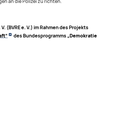
n an die Polizei zu richten.
V. (BVRE e. V.) im Rahmen des Projekts
aft“
des Bundesprogramms
„Demokratie