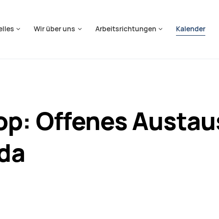
springen
elles
Wir über uns
Arbeitsrichtungen
Kalender
Cop: Offenes Austa
lda