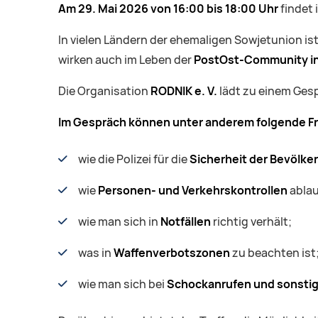
Am 29. Mai 2026 von 16:00 bis 18:00 Uhr
findet 
In vielen Ländern der ehemaligen Sowjetunion ist 
wirken auch im Leben der
PostOst-Community in
Die Organisation
RODNIK e. V.
lädt zu einem Ges
Im Gespräch können unter anderem folgende Fr
wie die Polizei für die
Sicherheit der Bevölke
wie
Personen- und Verkehrskontrollen
ablau
wie man sich in
Notfällen
richtig verhält;
was in
Waffenverbotszonen
zu beachten ist
wie man sich bei
Schockanrufen und sonsti