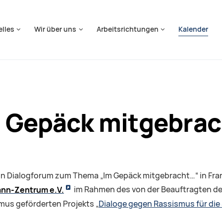
springen
elles
Wir über uns
Arbeitsrichtungen
Kalender
 Gepäck mitgebrach
 ein Dialogforum zum Thema „Im Gepäck mitgebracht…“ in Fra
nn-Zentrum e.V.
im Rahmen des von der Beauftragten der
mus geförderten Projekts „
Dialoge gegen Rassismus für die