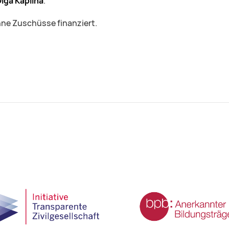
lga Kaplina
.
hne Zuschüsse finanziert.