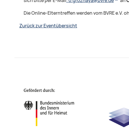
sich bitte per E-Mail
: o.groznaya@bvre.de
an
O
Die Online-Elterntreffen werden vom BVRE e.V. o
Zurück zur Eventübersicht