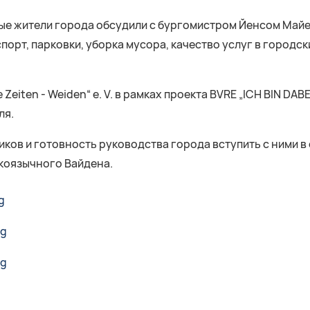
ные жители города обсудили с бургомистром Йенсом Май
орт, парковки, уборка мусора, качество услуг в городск
eiten - Weiden“ e. V. в рамках проекта BVRE „ICH BIN DABE
ля.
ков и готовность руководства города вступить с ними в
коязычного Вайдена.