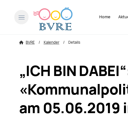
Navigation über
Home
Aktu
BVRE
Kalender
Details
„ICH BIN DABEI“
«Kommunalpolit
am 05.06.2019 