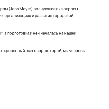
ером (Jens Meyer) волнующие их вопросы
их организациях и развитие городской
I“, а подготовка к ней началась на нашей
 откровенный разговор, который, мы уверены,