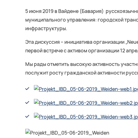
5 июня 2019 в Вайдене (Бавария) русскоязыч
муниципального управления: городской трансп
инфраструктуры.
Эта дискуссия – инициатива организации „Neue Z
первой встрече с активом организации 12 апре
Мы рады отметить высокую активность участни
послужит росту гражданской активности русс