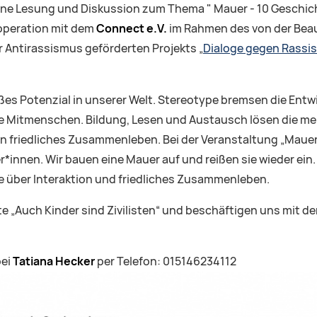
 eine Lesung und Diskussion zum Thema " Mauer - 10 Geschi
ooperation mit dem
Connect e.V.
im Rahmen des von der Beau
r Antirassismus geförderten Projekts „
Dialoge gegen Rassis
roßes Potenzial in unserer Welt. Stereotype bremsen die Ent
e Mitmenschen. Bildung, Lesen und Austausch lösen die me
ein friedliches Zusammenleben. Bei der Veranstaltung „Maue
r*innen. Wir bauen eine Mauer auf und reißen sie wieder ein
e über Interaktion und friedliches Zusammenleben.
 „Auch Kinder sind Zivilisten“ und beschäftigen uns mit der 
bei
Tatiana Hecker
per Telefon: 015146234112