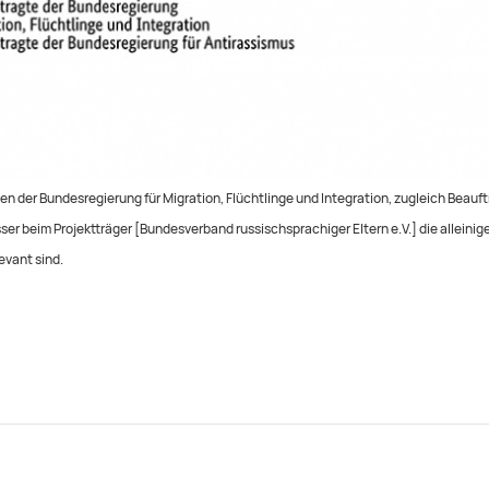
n der Bundesregierung für Migration, Flüchtlinge und Integration, zugleich Beauft
er beim Projektträger [Bundesverband russischsprachiger Eltern e.V.] die alleinig
evant sind.