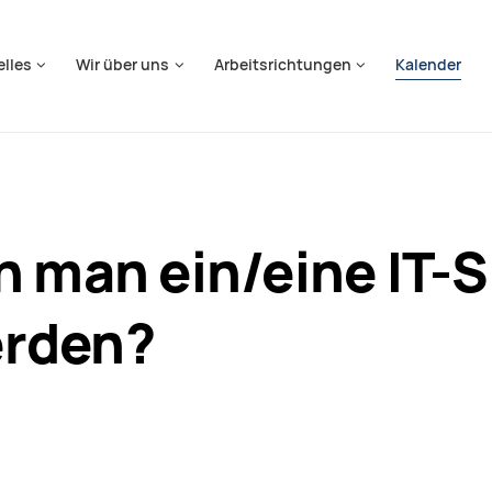
springen
elles
Wir über uns
Arbeitsrichtungen
Kalender
 man ein/eine IT-Sp
erden?