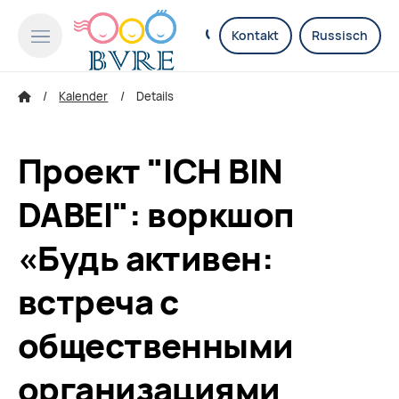
Kontakt
Russisch
Kalender
Details
Проект "ICH BIN
DABEI": воркшоп
«Будь активен:
встреча с
общественными
организациями