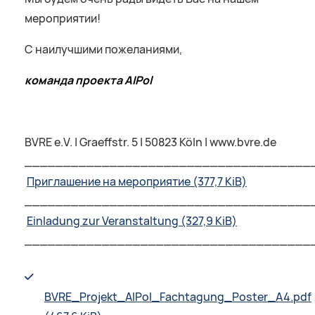
мероприятии!
С наилучшими пожеланиями,
команда проекта
AIPol
BVRE e.V. | Graeffstr. 5 | 50823 Köln | www.bvre.de
_____________________________________
Приглашение на мероприятие
(377,7 KiB)
_____________________________________
Einladung zur Veranstaltung
(327,9 KiB)
_____________________________________
BVRE_Projekt_AIPol_Fachtagung_Poster_A4.pdf