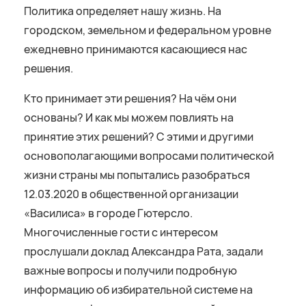
Политика определяет нашу жизнь. На
городском, земельном и федеральном уровне
ежедневно принимаются касающиеся нас
решения.
Кто принимает эти решения? На чём они
основаны? И как мы можем повлиять на
принятие этих решений? С этими и другими
основополагающими вопросами политической
жизни страны мы попытались разобраться
12.03.2020 в общественной организации
«Василиса» в городе Гютерсло.
Многочисленные гости с интересом
прослушали доклад Александра Рата, задали
важные вопросы и получили подробную
информацию об избирательной системе на