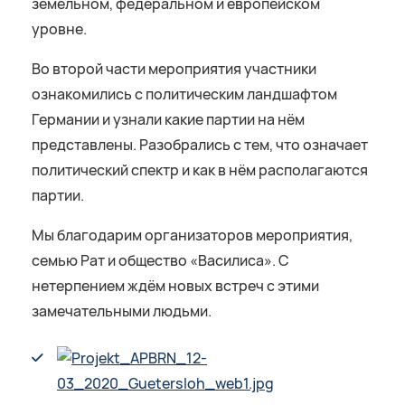
земельном, федеральном и европейском
уровне.
Во второй части мероприятия участники
ознакомились с политическим ландшафтом
Германии и узнали какие партии на нём
представлены. Разобрались с тем, что означает
политический спектр и как в нём располагаются
партии.
Мы благодарим организаторов мероприятия,
семью Рат и общество «Василиса». С
нетерпением ждём новых встреч с этими
замечательными людьми.