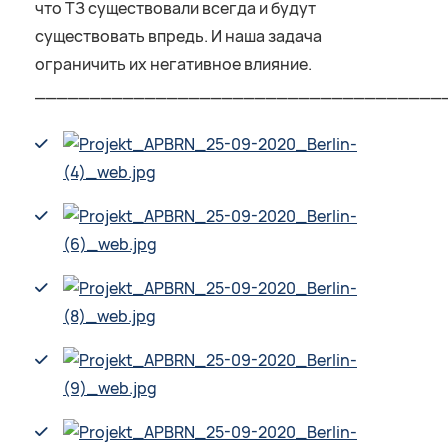
что ТЗ существовали всегда и будут
существовать впредь. И наша задача
ограничить их негативное влияние.
_____________________________________