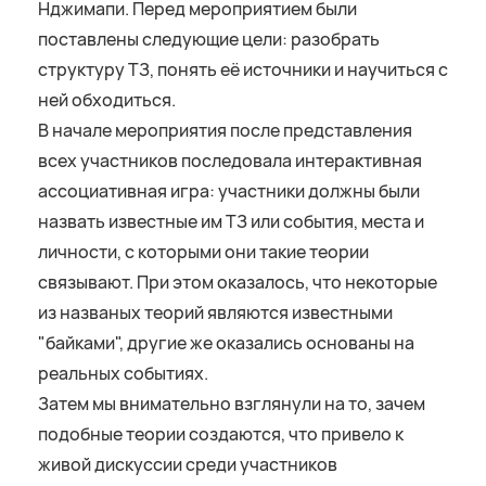
Нджимапи. Перед мероприятием были
поставлены следующие цели: разобрать
структуру ТЗ, понять её источники и научиться с
ней обходиться.
В начале мероприятия после представления
всех участников последовала интерактивная
ассоциативная игра: участники должны были
назвать известные им ТЗ или события, места и
личности, с которыми они такие теории
связывают. При этом оказалось, что некоторые
из названых теорий являются известными
"байками", другие же оказались основаны на
реальных событиях.
Затем мы внимательно взглянули на то, зачем
подобные теории создаются, что привело к
живой дискуссии среди участников