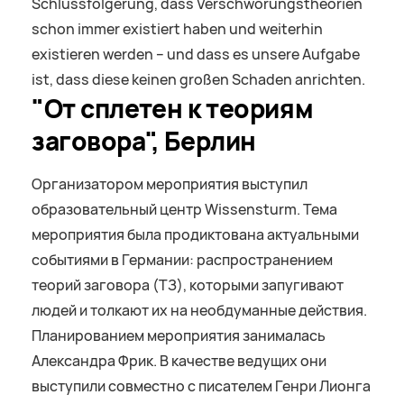
Schlussfolgerung, dass Verschwörungstheorien
schon immer existiert haben und weiterhin
existieren werden – und dass es unsere Aufgabe
ist, dass diese keinen großen Schaden anrichten.
"От сплетен к теориям
заговора", Берлин
Организатором мероприятия выступил
образовательный центр Wissensturm. Тема
мероприятия была продиктована актуальными
событиями в Германии: распространением
теорий заговора (ТЗ), которыми запугивают
людей и толкают их на необдуманные действия.
Планированием мероприятия занималась
Александра Фрик. В качестве ведущих они
выступили совместно с писателем Генри Лионга