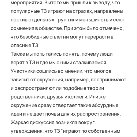
мероприятия. В итоге мы пришли к выводу, что
популярные ТЗ играют на страхах, направлены
против отдельных групп или меньшинств и сеют
сомнения в обществе. При этом было отмечено,
что безобидные сплетни могут перерасти в
опасные ТЗ.
Также мы попытались понять, почему люди
верят в ТЗ и где мы с ними сталкиваемся.
Участники сошлись во мнении, что многое
зависит от окружения, например, воспринимают
и распространяют ли подобные теории
родственники, друзья и коллеги. Или же
окружение сразу отвергает такие абсурдные
идеи и не даёт почвы для их распространения.
Жаркая дискуссия возникла вокруг
утверждения, что ТЗ "играют по собственным