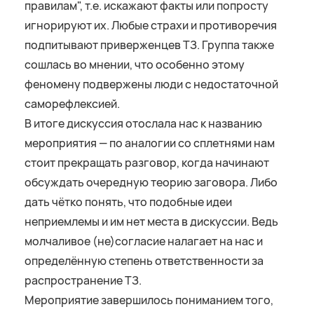
правилам", т.е. искажают факты или попросту
игнорируют их. Любые страхи и противоречия
подпитывают приверженцев ТЗ. Группа также
сошлась во мнении, что особенно этому
феномену подвержены люди с недостаточной
саморефлексией.
В итоге дискуссия отослала нас к названию
мероприятия — по аналогии со сплетнями нам
стоит прекращать разговор, когда начинают
обсуждать очередную теорию заговора. Либо
дать чётко понять, что подобные идеи
неприемлемы и им нет места в дискуссии. Ведь
молчаливое (не)согласие налагает на нас и
определённую степень ответственности за
распространение ТЗ.
Мероприятие завершилось пониманием того,