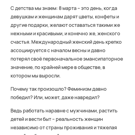
С детства мы знаем: 8 марта – это день, когда
девушкам и женщинам дарят цветы, конфеты и
другие подарки, желают оставаться такими же
нежными и красивыми, и конечно же, женского
счастья. Международный женский день крепко
ассоциируется с началом весны и давно
потерял своё первоначальное эмансипаторное
значение, по крайней мере в обществе, в
котором мы выросли.
Почему так произошло? Феминизм давно
победил? Или, может, даже навредил?
Ведь работать наравне с мужчинами, растить
детей и вести быт – реальность женщин
независимо от страны проживания и тяжелая