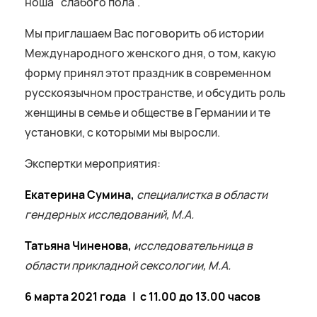
ноша "слабого пола".
Мы приглашаем Вас поговорить об истории
Международного женского дня, о том, какую
форму принял этот праздник в современном
русскоязычном пространстве, и обсудить роль
женщины в семье и обществе в Германии и те
установки, с которыми мы выросли.
Экспертки мероприятия:
Екатерина Сумина,
специалистка в области
гендерных исследований, M.A.
Татьяна Чиненова,
исследовательница в
области прикладной сексологии, M.A.
6 марта 2021 года | c 11.00 до 13.00 часов