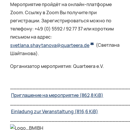
Мероприятие пройдёт на онлайн-платформе
Zoom. Ссылку в Zoom Вы получите при
регистрации. Зарегистрироваться можно по
телефону: +49 (0) 5592 / 92 77 37 или коротким
письмом на адрес:
svetlana.shaytanova@quarteera.de
(Светлана
Шайтанова).
Организатор мероприятия: Quarteera e.V.
_____________________________________
Приглашение на мероприятие
(862,8 KiB)
_____________________________________
Einladung zur Veranstaltung
(816,6 KiB)
_____________________________________