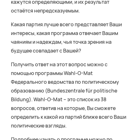
кажутся определяющими, и их результат
остаётся непредсказуемым.
Какая партия лучше всего представляет Ваши
интересы, какая программа отвечает Вашим
чаяниям и надеждам, чья точка зрения на
будущее совпадает с Вашей?
Получить ответ на этот вопрос можно с
помощью программы Wahl-O-Mat
Федерального ведомства по политическому
образованию (Bundeszentrale für politische
Bildung). Wahl-O-Mat – это список из 38
вопросов, ответив на которые, Вы сможете
определить к какой из партий ближе всего Ваши
политические взгляды.
Подробнее узнать о программе можно по