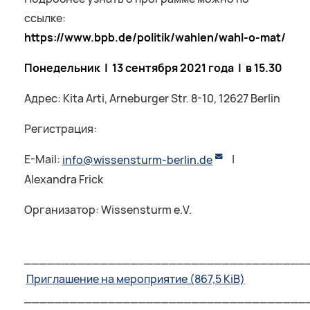
ссылке:
https
://
www
.
bpb
.
de
/
politik
/
wahlen
/
wahl
-
o
-
mat
/
Понедельник | 13 сентября 2021 года | в 15.30
Адрес: Kita Arti, Arneburger Str. 8-10, 12627 Berlin
Регистрация:
E-Mail:
info@wissensturm-berlin.de
|
Alexandra Frick
Организатор: Wissensturm e.V.
_____________________________________
Приглашение на мероприятие
(867,5 KiB)
_____________________________________