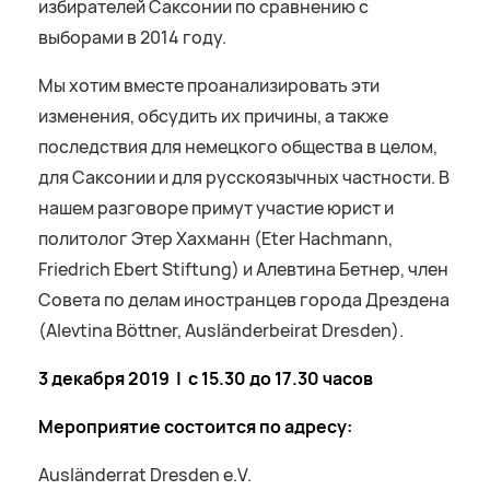
избирателей Саксонии по сравнению с
выборами в 2014 году.
Мы хотим вместе проанализировать эти
изменения, обсудить их причины, а также
последствия для немецкого общества в целом,
для Саксонии и для русскоязычных частности. В
нашем разговоре примут участие юрист и
политолог Этер Хахманн (Eter Hachmann,
Friedrich Ebert Stiftung) и Алевтина Бетнер, член
Совета по делам иностранцев города Дрездена
(Alevtina Böttner, Ausländerbeirat Dresden).
3 декабря 2019 | с 15.30 до 17.30 часов
Мероприятие состоится по адресу:
Ausländerrat Dresden e.V.