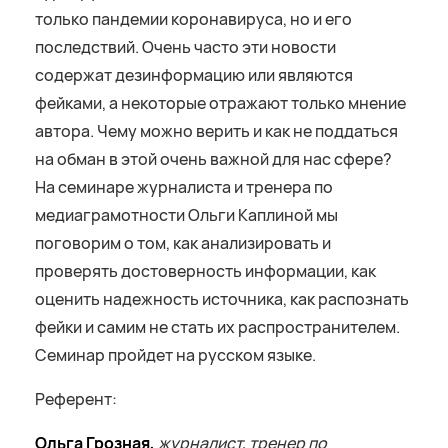
только пандемии коронавируса, но и его
последствий. Очень часто эти новости
содержат дезинформацию или являются
фейками, а некоторые отражают только мнение
автора. Чему можно верить и как не поддаться
на обман в этой очень важной для нас сфере?
На семинаре журналиста и тренера по
медиаграмотности Ольги Каплиной мы
поговорим о том, как анализировать и
проверять достоверность информации, как
оценить надежность источника, как распознать
фейки и самим не стать их распространителем.
Семинар пройдет на русском языке.
Референт:
Ольга Грозная,
журналист, тренер по