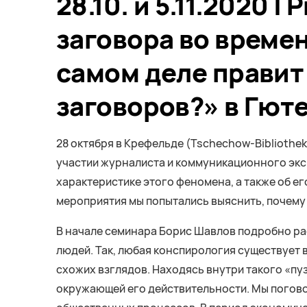
28.10. и 5.11.2020 
заговора во времен
самом деле правит
заговоров?» в Гют
28 октября в Крефельде (Tschechow-Bibliothek 
участии журналиста и коммуникационного эксп
характеристике этого феномена, а также об е
мероприятия мы попытались выяснить, почему 
В начале семинара Борис Шавлов подробно рас
людей. Так, любая конспирология существует 
схожих взглядов. Находясь внутри такого «п
окружающей его действительности. Мы погово