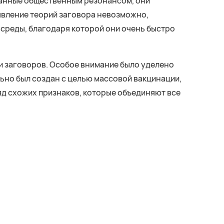
ванные общественным резонансом, они
явление теорий заговора невозможно,
й среды, благодаря которой они очень быстро
 заговоров. Особое внимание было уделено
льно был создан с целью массовой вакцинации,
яд схожих признаков, которые объединяют все