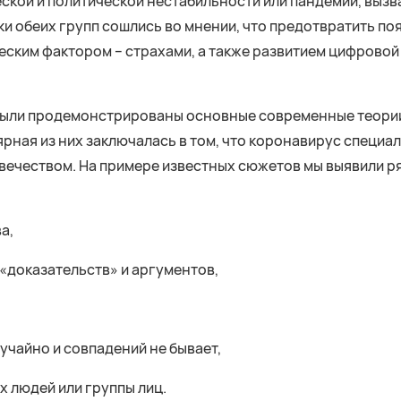
ской и политической нестабильности или пандемии, выз
и обеих групп сошлись во мнении, что предотвратить по
ческим фактором – страхами, а также развитием цифрово
были продемонстрированы основные современные теории
рная из них заключалась в том, что коронавирус специа
овечеством. На примере известных сюжетов мы выявили р
а,
доказательств» и аргументов,
учайно и совпадений не бывает,
 людей или группы лиц.