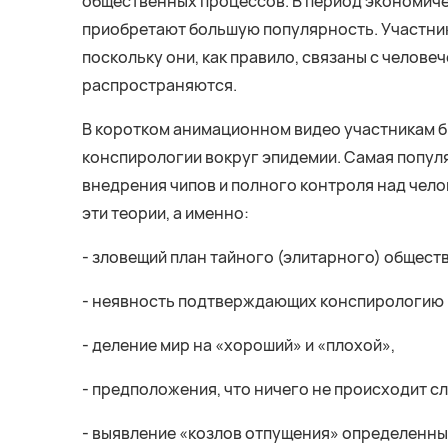
общественных процессов. В период экономиче
приобретают большую популярность. Участник
поскольку они, как правило, связаны с челове
распространяются.
В коротком анимационном видео участникам 
конспирологии вокруг эпидемии. Самая популя
внедрения чипов и полного контроля над чел
эти теории, а именно:
- зловещий план тайного (элитарного) обществ
- неявность подтверждающих конспирологию «
- деление мир на «хороший» и «плохой»,
- предположения, что ничего не происходит сл
- выявление «козлов отпущения» определенных