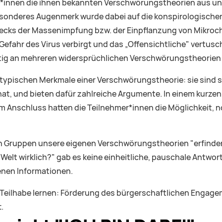
er*innen die ihnen bekannten Verschwörungstheorien aus un
esonderes Augenmerk wurde dabei auf die konspirologischen
ecks der Massenimpfung bzw. der Einpflanzung von Mikrochi
efahr des Virus verbirgt und das „Offensichtliche" vertusch
tig an mehreren widersprüchlichen Verschwörungstheorien
e typischen Merkmale einer Verschwörungstheorie: sie sind 
at, und bieten dafür zahlreiche Argumente. In einem kurzen
Anschluss hatten die Teilnehmer*innen die Möglichkeit, noc
en Gruppen unsere eigenen Verschwörungstheorien "erfinden"
 Welt wirklich?" gab es keine einheitliche, pauschale Antwor
enen Informationen.
„Teilhabe lernen: Förderung des bürgerschaftlichen Engag
.