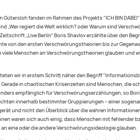
in Gütersloh fanden im Rahmen des Projekts "ICH BIN DABEI
 „Wer regiert die Welt wirklich? oder Warum sind Verschwör
tschrift „Live Berlin“ Boris Shavlov erzählte über den Begr
e von den ersten Verschwörungstheorien bis zur Gegenwart
iele Menschen an Verschwörungstheorien glauben und wie w
eten wir in erstem Schritt näher den Begriff "Informations
erade in chaotischen Krisenzeiten sind Menschen, die sc
sonders empfänglich für Verschwörungserzählungen, so Boris
hten innerhalb bestimmter Gruppierungen – einer sogenann
“ gerät und nicht den Überblick über die wahren Informatione
nnen waren sich auch einig, dass Menschen mit fehlender b
 an eine oder die andere Verschwörungsideologie glauben.