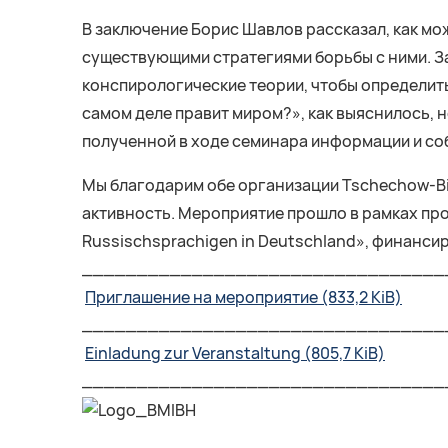
В заключение Борис Шавлов рассказал, как мо
существующими стратегиями борьбы с ними. З
конспирологические теории, чтобы определить
самом деле правит миром?», как выяснилось, н
полученной в ходе семинара информации и со
Мы благодарим обе организации Tschechow-Bibl
активность. Мероприятие прошло в рамках проек
Russischsprachigen in Deutschland», финанс
_________________________________
Приглашение на мероприятие
(833,2 KiB)
_________________________________
Einladung zur Veranstaltung
(805,7 KiB)
_________________________________