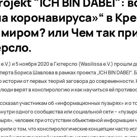
| Projekt "ICH BIN DABEI"
а коронавируса»“ в Кре
 миром? или Чем так пр
ерсло.
e.V.) и 5 ноября 2020 в Гютерсло (Wasilissa e.V.) прошли
ерта Бориса Шавлова в рамках проекта „ICH BIN DABEI“. 
го истории от первых теорий заговора до современности.
люди верят в конспирологию и как научиться ей противо
сказал участникам об «информационных пузырях» и о том
внутри одного сообщества или социальной сети – «пузыр
узыря», человек при отсутствии объективной информации
рили о том, что конспирологические концепции часто и