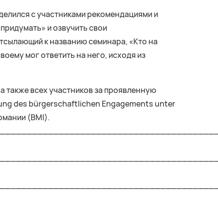
оделился с участниками рекомендациями и
придумать» и озвучить свои
отсылающий к названию семинара, «Кто на
воему мог ответить на него, исходя из
, а также всех участников за проявленную
rung des bürgerschaftlichen Engagements unter
мании (BMI).
________________________________________
________________________________________
________________________________________