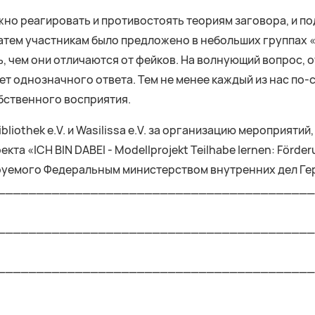
жно реагировать и противостоять теориям заговора, и п
атем участникам было предложено в небольших группах «
, чем они отличаются от фейков. На волнующий вопрос, 
ет однозначного ответа. Тем не менее каждый из нас по-с
бственного восприятия.
iothek e.V. и Wasilissa e.V. за организацию мероприятий
та «ICH BIN DABEI - Modellprojekt Teilhabe lernen: Förde
ируемого Федеральным министерством внутренних дел Гер
_________________________________________
_________________________________________
_________________________________________