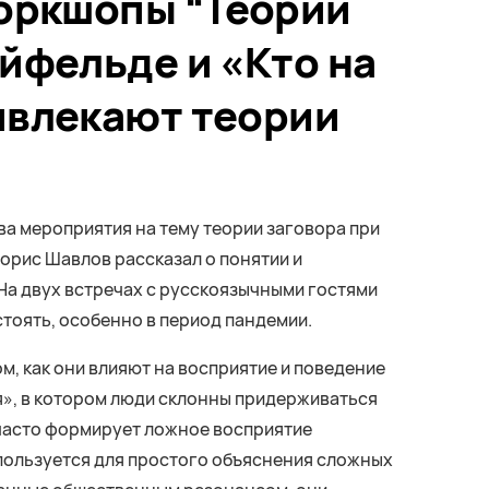
: воркшопы “Теории
йфельде и «Кто на
ивлекают теории
 два мероприятия на тему теории заговора при
Борис Шавлов рассказал о понятии и
 На двух встречах с русскоязычными гостями
стоять, особенно в период пандемии.
, как они влияют на восприятие и поведение
я», в котором люди склонны придерживаться
 часто формирует ложное восприятие
спользуется для простого объяснения сложных