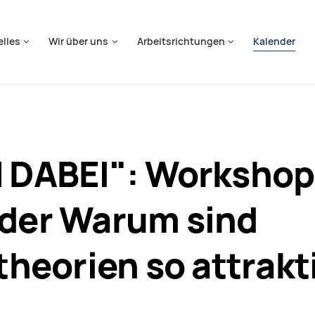
springen
elles
Wir über uns
Arbeitsrichtungen
Kalender
N DABEI": Workshop 
oder Warum sind
eorien so attrakti