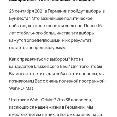
26 сентября 2021 в Германии пройдут выборы в
Бундестаг. Это важнейшее политическое
событие, которое касается всех нас. После 16
лет стабильного большинства эти выборы
кажутся определяющими, и их результат
остаётся непредсказуемым.
Как определиться с выбором? Кто из
кандидатов ближе всего Вам? Для того чтобы
Вы могли ответить для себя на эти вопросы, мы
познакомим Вас с очень полезной программой -
Wahl-O-Mat.
Что такое Wahl-O-Mat? Это 38 вопросов,
касающихся нашей жизни в Германии. Мы
вместе ответим на них, а потом сравним наши