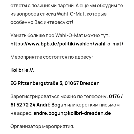
ответы с позициями партий. А еще мы обсудим те
из вопросов списка Wahl-O-Mat, которые
особенно Вас интересуют!
Узнать больше про Wahl-O-Mat можно тут:
https
://
www
.
bpb
.
de
/
politik
/
wahlen
/
wahl
-
o
-
mat
/
Мероприятие состоится по адресу:
Kolibri
e
.
V
.
EG
Ritzenbergstra
ß
e
3, 01067
Dresden
Зарегистрироваться можно по телефону:
0176 /
61 52 72 24
Andr
é
Bogun
или коротким письмом
на адрес:
andre
.
bogun
@
kolibri
-
dresden
.
de
Организатор мероприятия: