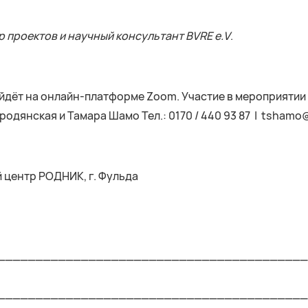
р проектов и научный консультант
BVRE
e
.
V
.
йдёт на онлайн-платформе Zoom. Участие в мероприятии 
одянская и Тамара Шамо Тел.: 0170 / 440 93 87 | tshamo@
 центр РОДНИК, г. Фульда
_________________________________________
_________________________________________