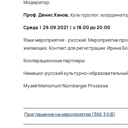
Модератор:
Проф. Денис Ханов,
Культуролог, координато
Среда | 29.09.2021 | с 18.00 до 20.00
Язык мероприятия - русский. Мероприятие про
желающих. Контакт для регистрации: Ирина Бор
Кооперационные партнеры:
Немецко-русский культурно-образовательный
Музей Memorium Nürnberger Prozesse
_________________________________
Приглашение на мероприятие
(366,3 KiB)
_________________________________