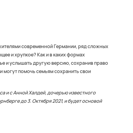
, жителями современной Германии, ряд сложных
ее и хрупкое? Как и в каких формах
мье и услышать другую версию, сохранив право
ии могут помочь семьям сохранить свои
 и с Анной Халдей, дочерью известного
юрнберге
до 3. Октября 2021, и будет основой