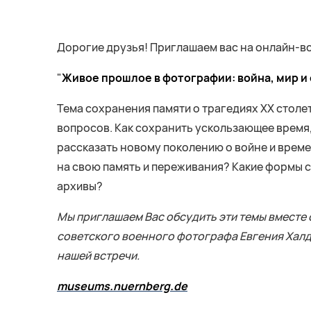
Дорогие друзья! Приглашаем вас на онлайн-вс
"
Живое прошлое в фотографии:
война, мир и
Тема сохранения памяти о трагедиях ХХ столе
вопросов. Как сохранить ускользающее время,
рассказать новому поколению о войне и време
на свою память и переживания? Какие формы с
архивы?
Мы приглашаем Вас обсудить эти темы вместе
советского военного фотографа Евгения Халд
нашей встречи.
museums.nuernberg.de