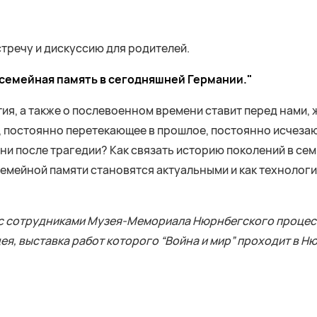
тречу и дискуссию для родителей.
 семейная память
в сегодняшней Германии."
тия, а также о послевоенном времени ставит перед нами
 постоянно перетекающее в прошлое, постоянно исчезающ
ни после трагедии? Как связать историю поколений в се
емейной памяти становятся актуальными и как технолог
 с сотрудниками
Музея-Мемориала Нюрнбегского процесса
ея,
выставка работ которого “Война и мир” проходит в Н