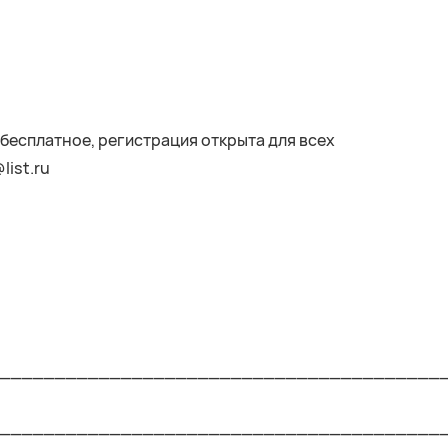
бесплатное, регистрация открыта для всех
list.ru
________________________________________
________________________________________