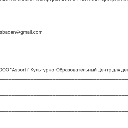
iwiesbaden@gmail.com
ОО "Assorti" Культурно-Образовательный Центр для дет
_________________________________________
_________________________________________
_________________________________________