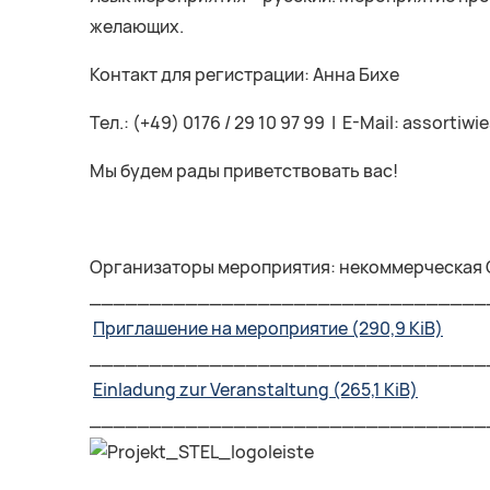
желающих.
Контакт для регистрации: Анна Бихе
Тел.: (+49) 0176 / 29 10 97 99 | E-Mail: assort
Мы будем рады приветствовать вас!
Организаторы мероприятия: некоммерческая О
_________________________________
Приглашение на мероприятие
(290,9 KiB)
_________________________________
Einladung zur Veranstaltung
(265,1 KiB)
_________________________________