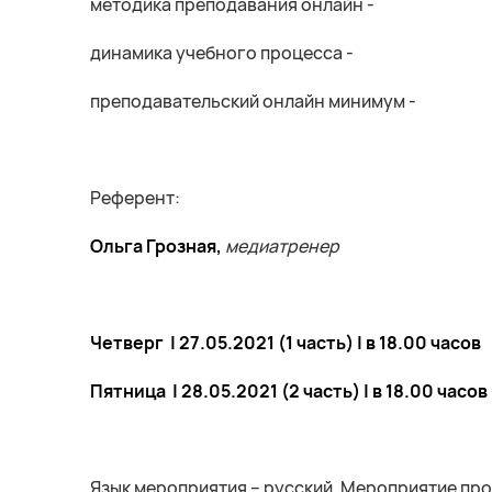
методика преподавания онлайн -
динамика учебного процесса -
преподавательский онлайн минимум -
Референт:
Ольга Грозная,
медиатренер
Четверг | 27.05.2021 (1 часть) | в 18.00 часов
Пятница | 28.05.2021 (2 часть) | в 18.00 часов
Язык мероприятия – русский. Мероприятие про