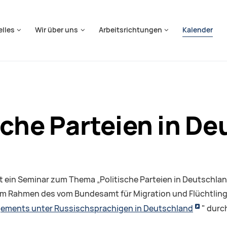
springen
elles
Wir über uns
Arbeitsrichtungen
Kalender
sche Parteien in D
t ein Seminar zum Thema „Politische Parteien in Deutschland
im Rahmen des vom Bundesamt für Migration und Flüchtling
gements unter Russischsprachigen in Deutschland
" durc