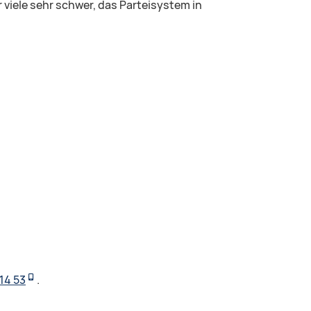
r viele sehr schwer, das Parteisystem in
 14 53
.