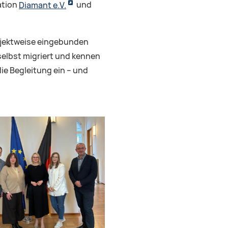
ation
Diamant e.V.
und
ojektweise eingebunden
selbst migriert und kennen
ie Begleitung ein – und