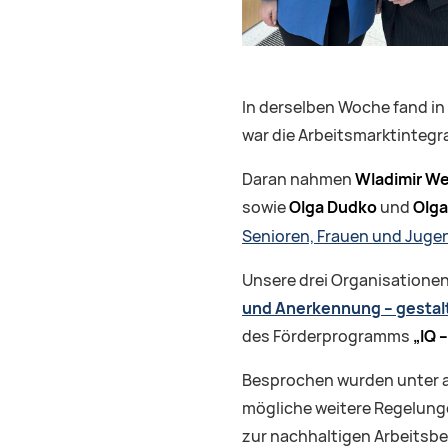
In derselben Woche fand in 
war die Arbeitsmarktintegr
Daran nahmen
Wladimir W
sowie
Olga Dudko
und
Olga
Senioren, Frauen und Jugen
Unsere drei Organisationen
und Anerkennung – gestal
des Förderprogramms
„IQ 
Besprochen wurden unter a
mögliche weitere Regelunge
zur nachhaltigen Arbeitsb