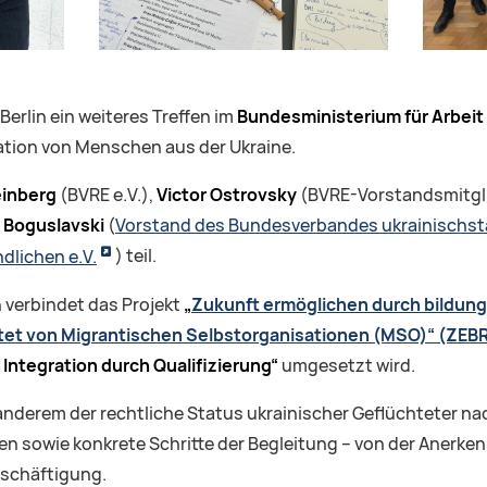
Berlin ein weiteres Treffen im
Bundesministerium für Arbeit
ation von Menschen aus der Ukraine.
einberg
(BVRE e.V.),
Victor Ostrovsky
(BVRE-Vorstandsmitgl
 Boguslavski
(
Vorstand des Bundesverbandes ukrainischst
dlichen e.V.
) teil.
 verbindet das Projekt
„
Zukunft ermöglichen durch bildun
tet von Migrantischen Selbstorganisationen (MSO)“ (ZEB
– Integration durch Qualifizierung“
umgesetzt wird.
nderem der rechtliche Status ukrainischer Geflüchteter na
n sowie konkrete Schritte der Begleitung – von der Anerk
eschäftigung.