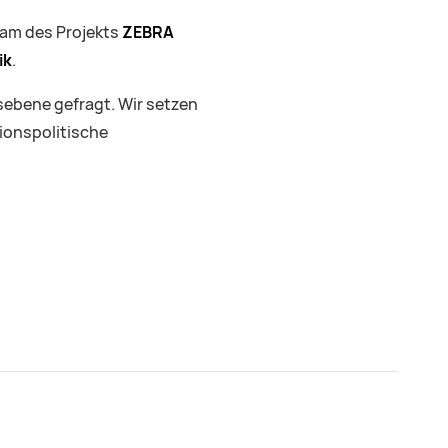
eam des Projekts
ZEBRA
ik
.
esebene gefragt. Wir setzen
tionspolitische