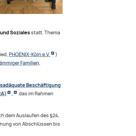
 und Soziales
statt. Thema
ied,
PHOENIX-Köln e.V.
)
ämmiger Familien,
gsadäquate Beschäftigung
RA)
,
das im Rahmen
ch dem Auslaufen des §24,
ennung von Abschlüssen bis