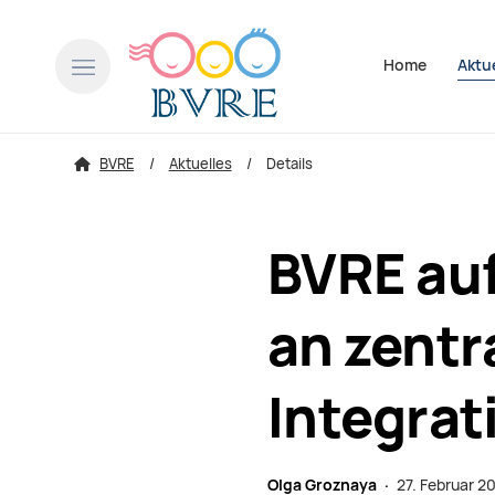
Navigation über
Home
Aktu
BVRE
Aktuelles
Details
BVRE au
an zentr
Integrat
Olga Groznaya ·
27. Februar 2