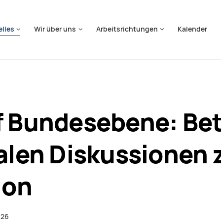
springen
elles
Wir über uns
Arbeitsrichtungen
Kalender
f Bundesebene: Bet
alen Diskussionen 
ion
026