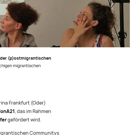
 der (p)ostmigrantischen
achigen migrantischen
ina Frankfurt (Oder)
 FonA21
, das im Rahmen
fer
gefördert wird.
 migrantischen Communitys