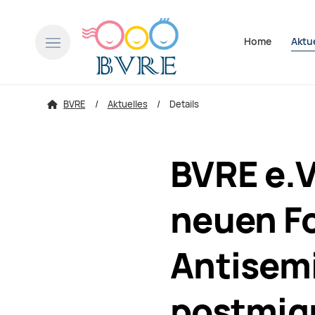
Navigation über
Home
Aktu
BVRE
Aktuelles
Details
BVRE e.V
neuen F
Antisemi
postmigr