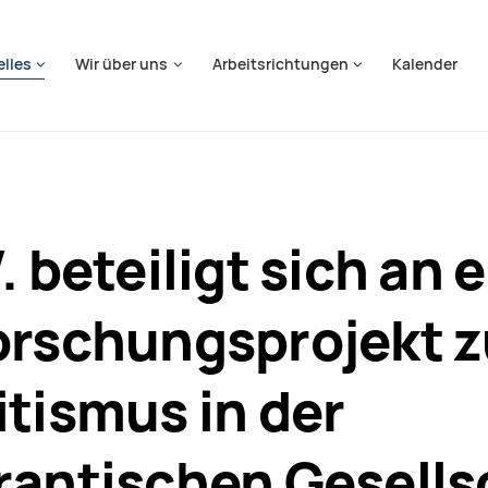
springen
elles
Wir über uns
Arbeitsrichtungen
Kalender
. beteiligt sich an 
orschungsprojekt z
tismus in der
antischen Gesells