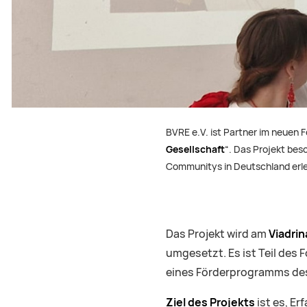
BVRE e.V. ist Partner im neuen
Gesellschaft
“. Das Projekt bes
Communitys in Deutschland erleb
Das Projekt wird am
Viadri
umgesetzt. Es ist Teil de
eines Förderprogramms d
Ziel des Projekts
ist es, E