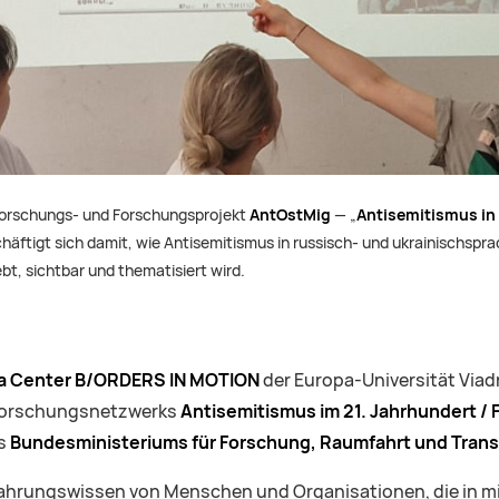
 Forschungs- und Forschungsprojekt
AntOstMig
— „
Antisemitismus in
chäftigt sich damit, wie Antisemitismus in russisch- und ukrainischspr
t, sichtbar und thematisiert wird.
na Center B/ORDERS IN MOTION
der Europa-Universität Viadr
s Forschungsnetzwerks
Antisemitismus im 21. Jahrhundert /
es
Bundesministeriums für Forschung, Raumfahrt und Trans
rfahrungswissen von Menschen und Organisationen, die in