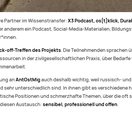
re Partner im Wissenstransfer:
X3 Podcast, os[t]klick, Dura
 anderem ein Podcast, Social-Media-Materialien, Bildung
r*innen.
ck-off-Treffen des Projekts
. Die Teilnehmenden sprachen üb
ourcen in der zivilgesellschaftlichen Praxis, über Bedarfe
mmenarbeit.
igung an
AntOstMig
auch deshalb wichtig, weil russisch- un
sehr unterschiedlich sind. In ihnen gibt es verschiedene h
litische Positionen und schmerzhafte Themen, über die oft 
 diesen Austausch:
sensibel, professionell und offen
.