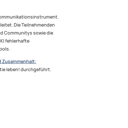
s Kommunikationsinstrument.
geleitet. Die Teilnehmenden
 und Communitys sowie die
KI fehlerhafte
ools.
nd Zusammenhalt:
e leben! durchgeführt.