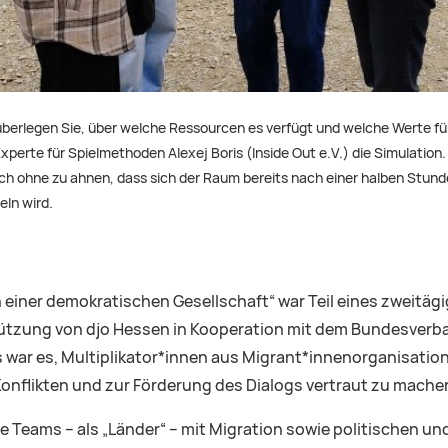
 überlegen Sie, über welche Ressourcen es verfügt und welche Werte fü
xperte für Spielmethoden Alexej Boris (Inside Out e.V.) die Simulation
och ohne zu ahnen, dass sich der Raum bereits nach einer halben Stunde 
ln wird.
in einer demokratischen Gesellschaft“ war Teil eines zweitäg
stützung von djo Hessen in Kooperation mit dem Bundesverb
rs war es, Multiplikator*innen aus Migrant*innenorganisatio
nflikten und zur Förderung des Dialogs vertraut zu mache
ie Teams – als „Länder“ – mit Migration sowie politischen un