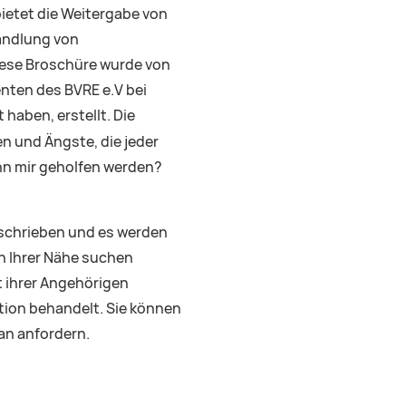
ietet die Weitergabe von
handlung von
Diese Broschüre wurde von
nten des BVRE e.V bei
 haben, erstellt. Die
n und Ängste, die jeder
nn mir geholfen werden?
schrieben und es werden
in Ihrer Nähe suchen
it ihrer Angehörigen
ntion behandelt. Sie können
an anfordern.