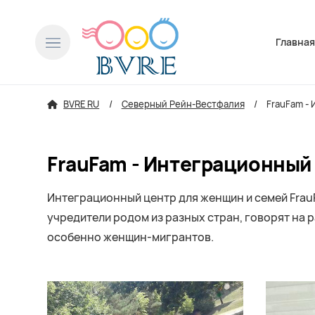
Пропусти
Главна
BVRE RU
Северный Рейн-Вестфалия
FrauFam -
FrauFam - Интеграционный 
Интеграционный центр для женщин и семей Frau
учредители родом из разных стран, говорят на р
особенно женщин-мигрантов.