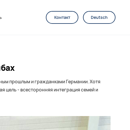
ь
Контакт
Deutsch
нбах
нным прошлым и гражданками Германии. Хотя
ая цель - всесторонняя интеграция семей и