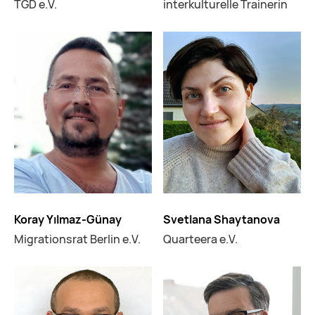
TGD e.V.
interkulturelle Trainerin
Koray Yılmaz-Günay
Svеtlana Shaytanova
Migrationsrat Berlin e.V.
Quarteera e.V.