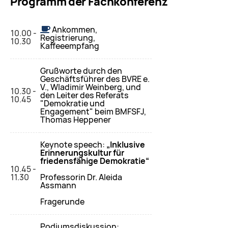
Programm der Fachkonferenz
Ankommen,
10.00 -
Registrierung,
10.30
Kaffeeempfang
Grußworte durch den
Geschäftsführer des BVRE e.
V., Wladimir Weinberg, und
10.30 -
den Leiter des Referats
10.45
"Demokratie und
Engagement" beim BMFSFJ,
Thomas Heppener
Keynote speech:
„Inklusive
Erinnerungskultur für
friedensfähige Demokratie“
10.45 -
11.30
Professorin Dr. Aleida
Assmann
Fragerunde
Podiumsdiskussion: