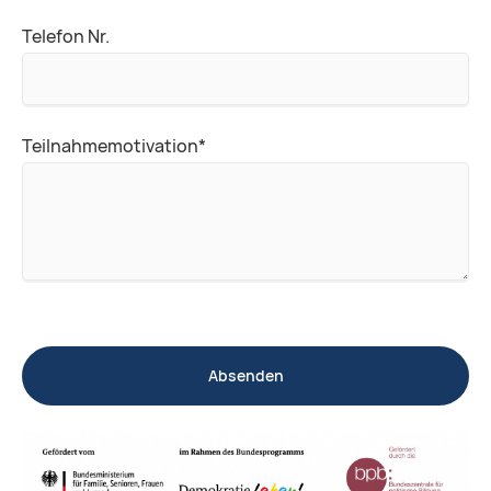
Telefon Nr.
Pflichtfeld
Teilnahmemotivation
*
Absenden