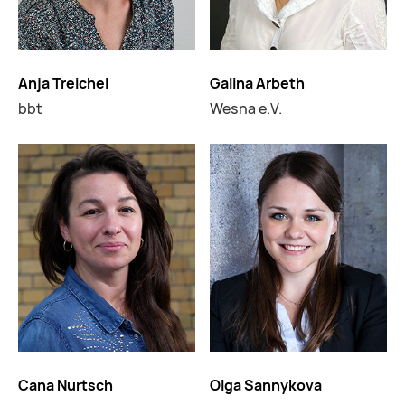
Anja Treichel
Galina Arbeth
bbt
Wesna e.V.
Cana Nurtsch
Olga Sannykova