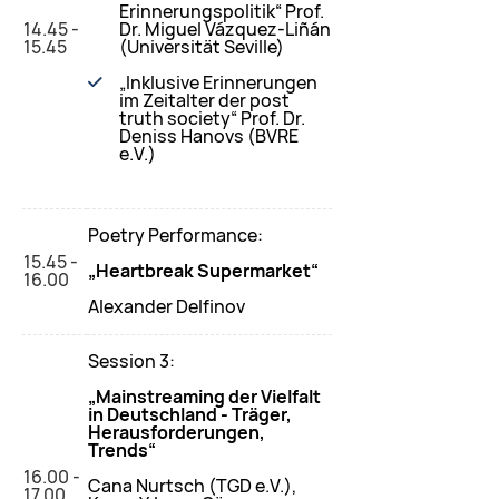
Erinnerungspolitik“ Prof.
14.45 -
Dr. Miguel Vázquez-Liñán
15.45
(Universität Seville)
„Inklusive Erinnerungen
im Zeitalter der post
truth society“ Prof. Dr.
Deniss Hanovs (BVRE
e.V.)
Poetry Performance:
15.45 -
„Heartbreak Supermarket“
16.00
Alexander Delfinov
Session 3:
„Mainstreaming der Vielfalt
in Deutschland - Träger,
Herausforderungen,
Trends“
16.00 -
Cana Nurtsch (TGD e.V.),
17.00