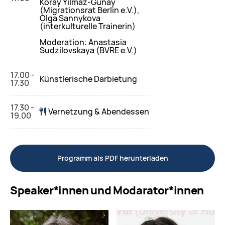
Koray Yılmaz-Günay
(Migrationsrat Berlin e.V.),
Olga Sannykova
(interkulturelle Trainerin)
Moderation: Anastasia
Sudzilovskaya (BVRE e.V.)
17.00 -
Künstlerische Darbietung
17.30
17.30 -
Vernetzung & Abendessen
19.00
Programm als PDF herunterladen
Speaker*innen und Modarator*innen