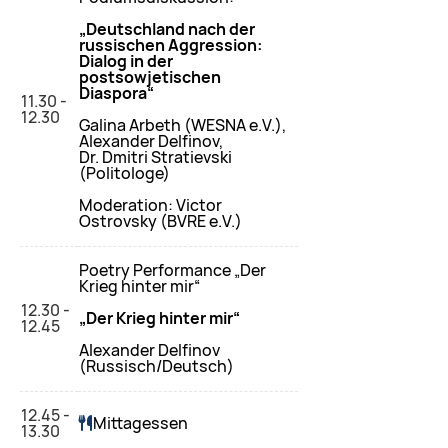
„Deutschland nach der
russischen Aggression:
Dialog in der
postsowjetischen
Diaspora“
11.30 -
12.30
Galina Arbeth (WESNA e.V.),
Alexander Delfinov,
Dr. Dmitri Stratievski
(Politologe)
Moderation: Victor
Ostrovsky (BVRE e.V.)
Poetry Performance „Der
Krieg hinter mir“
12.30 -
„Der Krieg hinter mir“
12.45
Alexander Delfinov
(Russisch/Deutsch)
12.45 -
Mittagessen
13.30