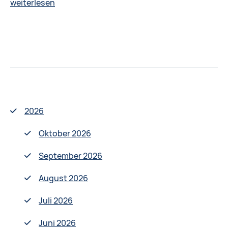
Dialogplattform
weiterlesen
in
Dresden
am
24.02.2018
2026
Oktober 2026
September 2026
August 2026
Juli 2026
Juni 2026