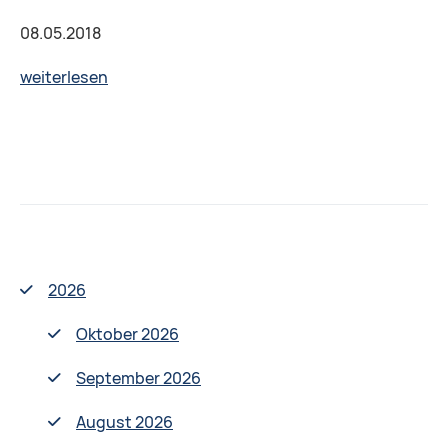
08.05.2018
„Familie
weiterlesen
und
Suchtprävention“:
Informationsabend
am
08.05.2018
in
Germersheim
2026
Oktober 2026
September 2026
August 2026