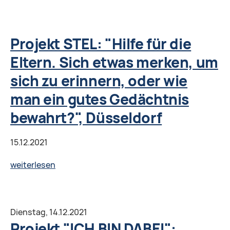
negativste
AUFGESTELLT"
Erfahrung
FIT
in
FÜR
Projekt STEL: "Hilfe für die
der
DIE
Migration",
Eltern. Sich etwas merken, um
ARBEIT
Freiburg
sich zu erinnern, oder wie
IM
MIGRANTISCHEN
man ein gutes Gedächtnis
ELTERNVEREIN.
bewahrt?", Düsseldorf
15.12.2021
Projekt
weiterlesen
STEL:
"Hilfe
für
Dienstag,
14.12.2021
die
Projekt "ICH BIN DABEI":