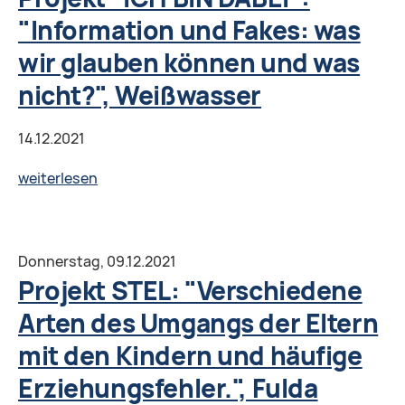
Eltern.
"Information und Fakes: was
Sich
wir glauben können und was
etwas
merken,
nicht?", Weißwasser
um
sich
14.12.2021
zu
Projekt
weiterlesen
erinnern,
"ICH
oder
BIN
wie
DABEI":
Donnerstag,
09.12.2021
man
"Information
Projekt STEL: "Verschiedene
ein
und
gutes
Arten des Umgangs der Eltern
Fakes:
Gedächtnis
mit den Kindern und häufige
was
bewahrt?",
wir
Erziehungsfehler.", Fulda
Düsseldorf