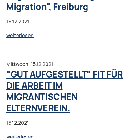
Migration", Freiburg
16.12.2021
Projekt
weiterlesen
"ICH
BIN
DABEI":
Mittwoch,
15.12.2021
"Was
"GUT AUFGESTELLT" FIT FÜR
werde
DIE ARBEIT IM
ich
MIGRANTISCHEN
nie
vergessen:
ELTERNVEREIN.
meine
positivste
15.12.2021
und
"GUT
weiterlesen