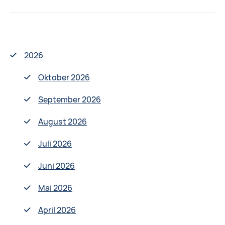
von
Töchtern
über
ihre
2026
Gesundheit
wissen
Oktober 2026
müssen.
September 2026
Beratung
durch
August 2026
einen
Juli 2026
niedergelassenen
Gynäkologen.",
Juni 2026
Düsseldorf
Mai 2026
April 2026