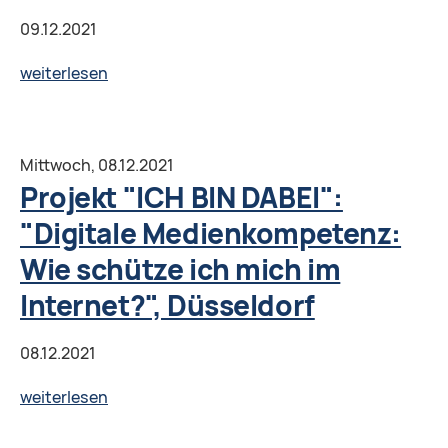
glauben
können
09.12.2021
und
Projekt
weiterlesen
was
STEL:
nicht?",
"Verschiedene
Weißwasser
Arten
Mittwoch,
08.12.2021
des
Projekt "ICH BIN DABEI":
Umgangs
"Digitale Medienkompetenz:
der
Wie schütze ich mich im
Eltern
mit
Internet?", Düsseldorf
den
Kindern
08.12.2021
und
Projekt
weiterlesen
häufige
"ICH
Erziehungsfehler.",