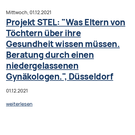
BIN
Fulda
DABEI":
Mittwoch,
01.12.2021
"Digitale
Projekt STEL: "Was Eltern von
Medienkompetenz:
Töchtern über ihre
Wie
Gesundheit wissen müssen.
schütze
ich
Beratung durch einen
mich
niedergelassenen
im
Gynäkologen.", Düsseldorf
Internet?",
Düsseldorf
01.12.2021
Projekt
weiterlesen
STEL:
"Was
Eltern