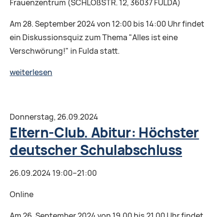
Frauenzentrum (SCHLOßSTR. 12, 36037 FULDA)
Am 28. September 2024 von 12:00 bis 14:00 Uhr findet
ein Diskussionsquiz zum Thema "Alles ist eine
Verschwörung!" in Fulda statt.
Diskussionsquiz:
weiterlesen
Alles
ist
eine
Donnerstag,
26.09.2024
Verschwörung!
Eltern-Club. Abitur: Höchster
deutscher Schulabschluss
26.09.2024 19:00–21:00
Online
Am 26. September 2024 von 19.00 bis 21.00 Uhr findet