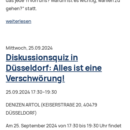
das jede*n von uns? Warum ist es wichtig, wählen zu
gehen?“ statt.
Online-
weiterlesen
Debattier-
Café
in
Mittwoch,
25.09.2024
Frankfurt
Diskussionsquiz in
am
Düsseldorf: Alles ist eine
Main
Verschwörung!
25.09.2024 17:30–19:30
DENIZEN ARTOL (KEISERSTRAßE 20, 40479
DÜSSELDORF)
Am 25. September 2024 von 17:30 bis 19:30 Uhr findet