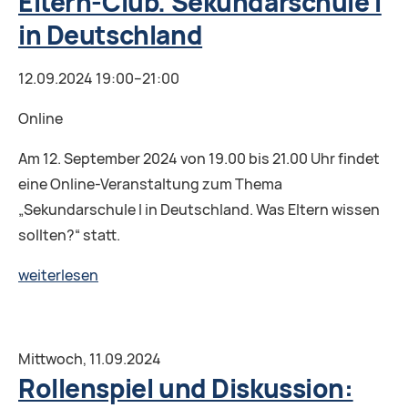
Eltern-Club. Sekundarschule I
язык
in Deutschland
12.09.2024 19:00–21:00
Online
Am 12. September 2024 von 19.00 bis 21.00 Uhr findet
eine Online-Veranstaltung zum Thema
„Sekundarschule I in Deutschland. Was Eltern wissen
sollten?“ statt.
Eltern-
weiterlesen
Club.
Sekundarschule
I
Mittwoch,
11.09.2024
in
Rollenspiel und Diskussion:
Deutschland