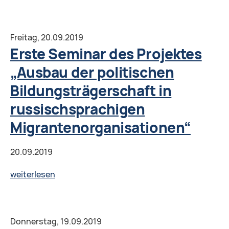
интернете?»
"ICH
BIN
DABEI":«От
Freitag,
20.09.2019
советов
Erste Seminar des Projektes
экспертов
„Ausbau der politischen
к
Bildungsträgerschaft in
обмену
опытом»,
russischsprachigen
Берлин
Migrantenorganisationen“
20.09.2019
Erste
weiterlesen
Seminar
des
Projektes
Donnerstag,
19.09.2019