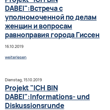
2019
DABEI":Встреча с
in
уполномоченной по делам
Chemnitz
женщин и вопросам
равноправия города Гиссен
16.10.2019
Projekt
weiterlesen
"ICH
BIN
DABEI":Встреча
Dienstag,
15.10.2019
с
Projekt "ICH BIN
уполномоченной
DABEI":Informations- und
по
Diskussionsrunde
делам