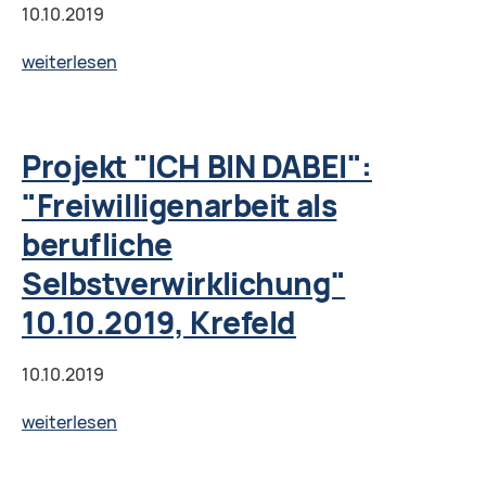
Themen,
10.10.2019
Fragen,
Projekt
weiterlesen
Programme“,
"ICH
Weiden
BIN
DABEI":
Projekt "ICH BIN DABEI":
"Freiwilligenarbeit
"Freiwilligenarbeit als
als
berufliche
berufliche
Selbstverwirklichung"
Selbstverwirklichung"
Krefeld
10.10.2019, Krefeld
10.10.2019
Projekt
weiterlesen
"ICH
BIN