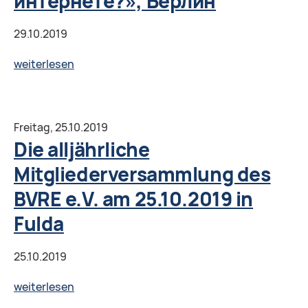
интернете?», Берлин
29.10.2019
Проект
weiterlesen
ICH
BIN
DABEI:
Freitag,
25.10.2019
Воркшоп
Die alljährliche
«Информация
Mitgliederversammlung des
и
BVRE e.V. am 25.10.2019 in
фейк:
чему
Fulda
верить
в
25.10.2019
интернете?»,
Die
weiterlesen
Берлин
alljährliche