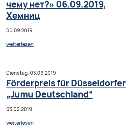
чему нет?» 06.09.2019,
В.
Хемниц
В.
Кравеца
06.09.2019
“Юдофобия
вчера
Проект
weiterlesen
и
"ICH
сегодня”.
BIN
DABEI":
Dienstag,
03.09.2019
Воркшоп
Förderpreis für Düsseldorfer
«Информация
„Jumu Deutschland“
и
фейк
03.09.2019
в
предвыборной
Förderpreis
weiterlesen
кампании:
für