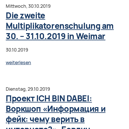
DABEI:
Mittwoch,
30.10.2019
Воркшоп
Die zweite
«Информация
Multiplikatorenschulung am
или
30. – 31.10.2019 in Weimar
"фейк":
чему
30.10.2019
верить
в
Die
weiterlesen
интернете?»,
zweite
Гёттинген
Multiplikatorenschulung
am
Dienstag,
29.10.2019
30.
Проект ICH BIN DABEI:
–
Воркшоп «Информация и
31.10.2019
фейк: чему верить в
in
Weimar