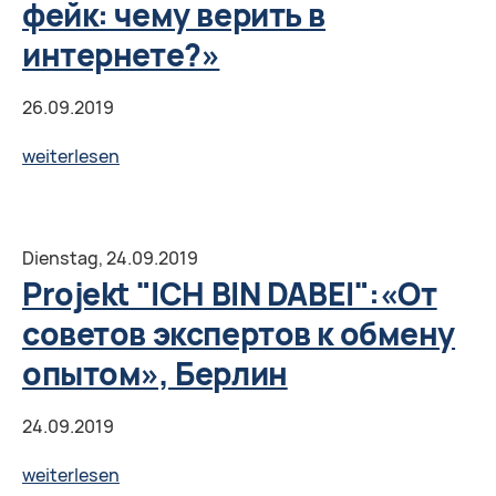
фейк: чему верить в
«Диалог
поколений
интернете?»
о
жизни
26.09.2019
в
Projekt
weiterlesen
Германии»,
"ICH
Гёттинген.
BIN
DABEI":
Dienstag,
24.09.2019
Воркшоп
Projekt "ICH BIN DABEI":«От
«Информация
советов экспертов к обмену
и
опытом», Берлин
фейк:
чему
24.09.2019
верить
в
Projekt
weiterlesen