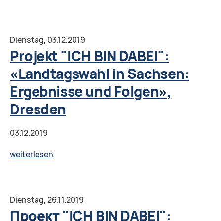
"ICH
BIN
DABEI":
Dienstag,
03.12.2019
"Information
Projekt "ICH BIN DABEI":
und
«Landtagswahl in Sachsen:
Fälschung
Ergebnisse und Folgen»,
im
Wahlkampf:
Dresden
Was
soll
03.12.2019
man
Projekt
weiterlesen
glauben
"ICH
und
BIN
was
DABEI":
Dienstag,
26.11.2019
nicht?",
«Landtagswahl
Проект "ICH BIN DABEI":
Weiden