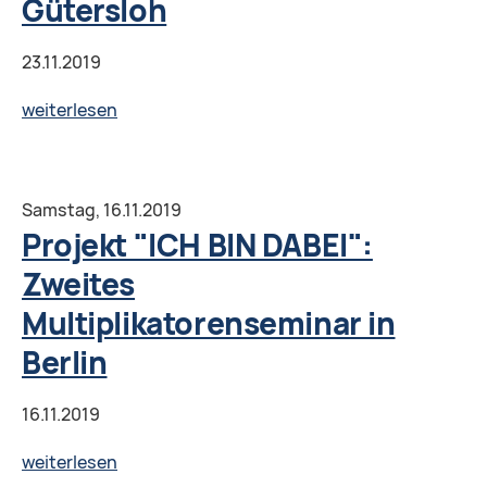
с
Gütersloh
общественными
организациями
23.11.2019
Берлина»,
Projekt
weiterlesen
Берлин
"ICH
BIN
DABEI":
Samstag,
16.11.2019
«Как
Projekt "ICH BIN DABEI":
работает
Zweites
Jugendamt:
Multiplikatorenseminar in
принципы,
цели
Berlin
и
задачи»,
16.11.2019
Gütersloh
Projekt
weiterlesen