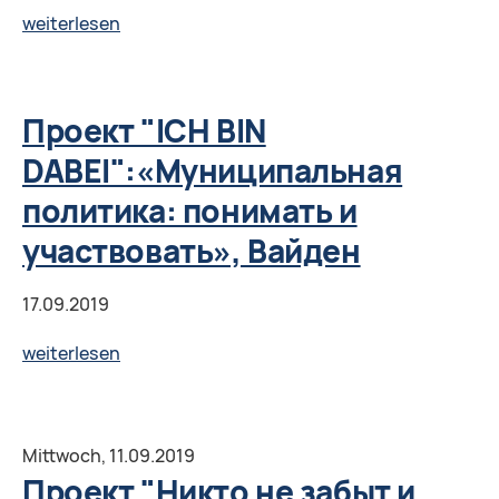
Projekt
weiterlesen
"ICH
BIN
DABEI":
Проект "ICH BIN
"Kommunalpolitik:
DABEI":«Муниципальная
Verstehen
политика: понимать и
und
teilnehmen",
участвовать», Вайден
Weiden
17.09.2019
Проект
weiterlesen
"ICH
BIN
DABEI":«Муниципальная
Mittwoch,
11.09.2019
политика:
Проект "Никто не забыт и