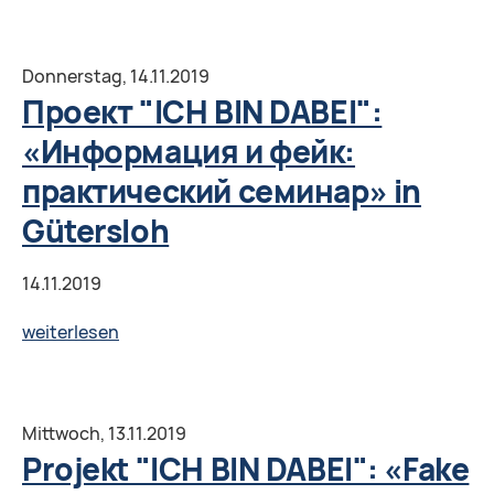
"ICH
BIN
DABEI":
Donnerstag,
14.11.2019
Zweites
Проект "ICH BIN DABEI":
Multiplikatorenseminar
«Информация и фейк:
in
практический семинар» in
Berlin
Gütersloh
14.11.2019
Проект
weiterlesen
"ICH
BIN
DABEI":
Mittwoch,
13.11.2019
«Информация
Projekt "ICH BIN DABEI": «Fake
и