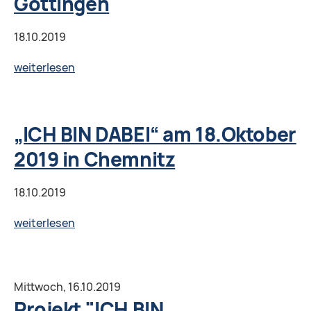
Göttingen
18.10.2019
Projekt
weiterlesen
"ICH
BIN
DABEI":
„ICH BIN DABEI“ am 18.Oktober
Diskussion
2019 in Chemnitz
«Dialog
der
18.10.2019
Generationen:
Schulbildung»,
„ICH
weiterlesen
Göttingen
BIN
DABEI“
am
Mittwoch,
16.10.2019
18.Oktober
Projekt "ICH BIN