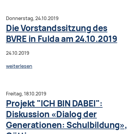
Mitgliederversammlung
des
Donnerstag,
24.10.2019
BVRE
Die Vorstandssitzung des
e.V.
BVRE in Fulda am 24.10.2019
am
25.10.2019
24.10.2019
in
Fulda
Die
weiterlesen
Vorstandssitzung
des
BVRE
Freitag,
18.10.2019
in
Projekt "ICH BIN DABEI":
Fulda
Diskussion «Dialog der
am
Generationen: Schulbildung»,
24.10.2019