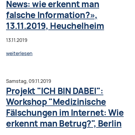
News: wie erkennt man
фейк:
falsche Information?»,
практический
семинар»
13.11.2019, Heuchelheim
in
Gütersloh
13.11.2019
Projekt
weiterlesen
"ICH
BIN
DABEI":
Samstag,
09.11.2019
«Fake
Projekt "ICH BIN DABEI":
News:
Workshop "Medizinische
wie
Fälschungen im Internet: Wie
erkennt
man
erkennt man Betrug?", Berlin
falsche