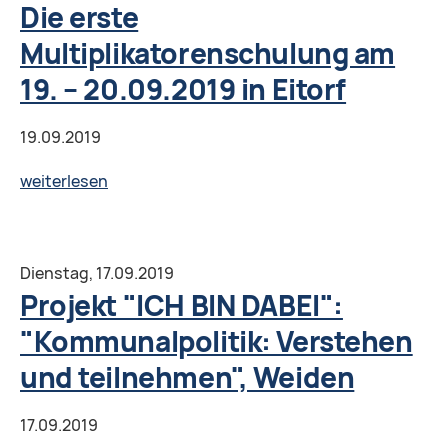
„Ausbau
Die erste
der
Multiplikatorenschulung am
politischen
19. – 20.09.2019 in Eitorf
Bildungsträgerschaft
in
19.09.2019
russischsprachigen
Migrantenorganisationen“
Die
weiterlesen
erste
Multiplikatorenschulung
am
Dienstag,
17.09.2019
19.
Projekt "ICH BIN DABEI":
–
"Kommunalpolitik: Verstehen
20.09.2019
und teilnehmen", Weiden
in
Eitorf
17.09.2019