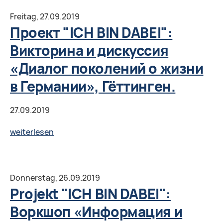
DABEI":
Freitag,
27.09.2019
"Freiwilligenarbeit
Проект "ICH BIN DABEI":
als
Викторина и дискуссия
berufliche
«Диалог поколений о жизни
Selbstverwirklichung"
10.10.2019,
в Германии», Гёттинген.
Krefeld
27.09.2019
Проект
weiterlesen
"ICH
BIN
DABEI":
Donnerstag,
26.09.2019
Викторина
Projekt "ICH BIN DABEI":
и
Воркшоп «Информация и
дискуссия