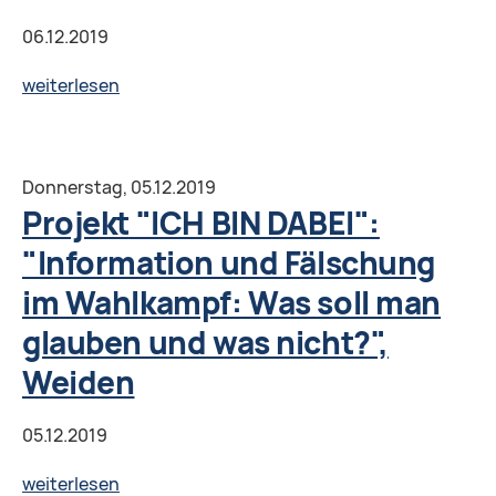
06.12.2019
Projekt
weiterlesen
"ICH
BIN
DABEI":
Donnerstag,
05.12.2019
«Культура
Projekt "ICH BIN DABEI":
памяти:
"Information und Fälschung
помнить,
im Wahlkampf: Was soll man
значит
смотреть
glauben und was nicht?",
вперёд»,
Weiden
Гёттинген
05.12.2019
Projekt
weiterlesen