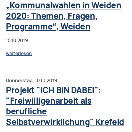
женщин
„Kommunalwahlen in Weiden
и
2020: Themen, Fragen,
вопросам
Programme“, Weiden
равноправия
города
15.10.2019
Гиссен
Projekt
weiterlesen
"ICH
BIN
DABEI":Informations-
Donnerstag,
10.10.2019
und
Projekt "ICH BIN DABEI":
Diskussionsrunde
"Freiwilligenarbeit als
„Kommunalwahlen
berufliche
in
Weiden
Selbstverwirklichung" Krefeld
2020: