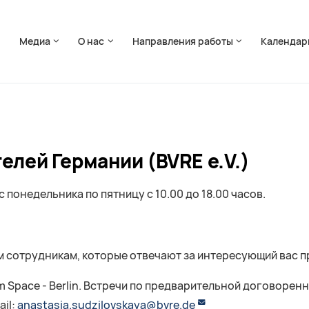
ть навигацию
я
Медиа
О нас
Направления работы
Календар
лей Германии (BVRE e.V.)
 с понедельника по пятницу с 10.00 до 18.00 часов.
м сотрудникам, которые отвечают за интересующий вас п
orum Space - Berlin. Встречи по предварительной договорен
ail:
anastasia.sudzilovskaya@bvre.de