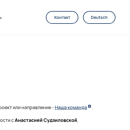
ь
Контакт
Deutsch
роект или направление -
Наша команда
.
ности c
Анастасией Судзиловской
,