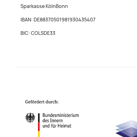
Sparkasse KölnBonn
IBAN: DE88370501981930435407
BIC: COLSDE33