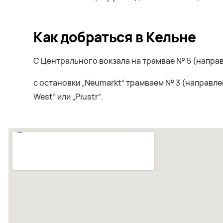
Как добраться в Кельне
С Центрального вокзала на трамвае № 5 (направл
с остановки „Neumarkt“ трамваем № 3 (направлен
West“ или „Piustr“.