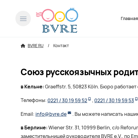
Пропусти
Главна
BVRE RU
Контакт
Союз русскоязычных родите
в Кельне:
Graeffstr. 5, 50823 Köln. Бюро работает
Телефоны:
0221 / 30 19 59 52
,
0221 / 30 19 59 53
Email:
info@bvre.de
. Вы можете написать наши
в Берлине:
Wiener Str. 31, 10999 Berlin, c/o Ref
заместительницей руководителя BVRE e.V., по Em