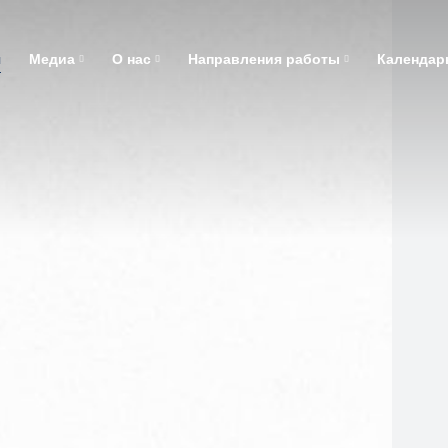
ть навигацию
я
Медиа
О нас
Направления работы
Календар