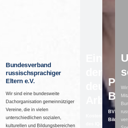
U
Einstieg
Bundesverband
s
den
russischsprachiger
Pol
Eltern e.V.
deutsch
Wir
Bil
Wir sind eine bundesweite
Mit
Arbeits
Dachorganisation gemeinnütziger
Bu
Vereine, die in vielen
BVRE e.V.
rus
Kostenlose Angeb
unterschiedlichen sozialen,
Bildung
ver
des IQ-Programms –
kulturellen und Bildungsbereichen
Spe